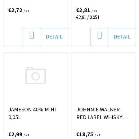
(LILA)
O
905
V
€2,72
€2,81
/ ks
/ ks
D
ML
Jednotková
€2,81 / 0.05 l
U
€5,84
cena:
K
DO
DO
DETAIL
DETAIL
T
KOŠÍKA
KOŠÍKA
O
V
JAMESON 40% MINI
JOHNNIE WALKER
0,05L
RED LABEL WHISKY
40% 0,7L
€2,99
€18,75
/ ks
/ ks