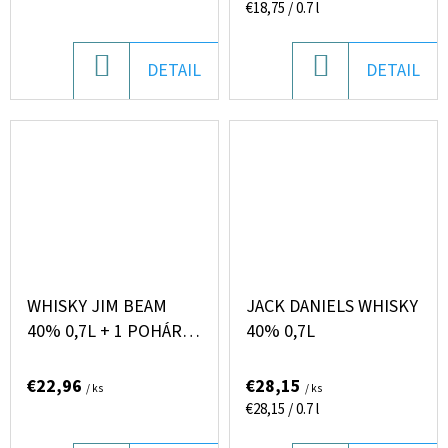
Jednotková
€18,75 / 0.7 l
cena:
DO
DO
DETAIL
DETAIL
KOŠÍKA
KOŠÍKA
WHISKY JIM BEAM
JACK DANIELS WHISKY
40% 0,7L + 1 POHÁR
40% 0,7L
DARČEKOVÁ KAZETA
€22,96
€28,15
/ ks
/ ks
Jednotková
€28,15 / 0.7 l
cena: