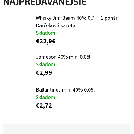
NAJPREDÁVANEJŠIE
E
T
Whisky Jim Beam 40% 0,7l + 1 pohár
E
Darčeková kazeta
N
Skladom
Á
€22,96
J
Jameson 40% mini 0,05l
S
Skladom
Ť
€2,99
?
Ballantines mini 40% 0,05l
Skladom
€2,72
HĽADAŤ
R