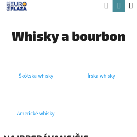
K
Hľadať
Nák
Prejsť
O
Späť
Späť
na
koší
Š
obsah
Whisky a bourbon
Í
Č
K
O
P
O
Škótska whisky
Írska whisky
T
R
E
B
Americké whisky
U
J