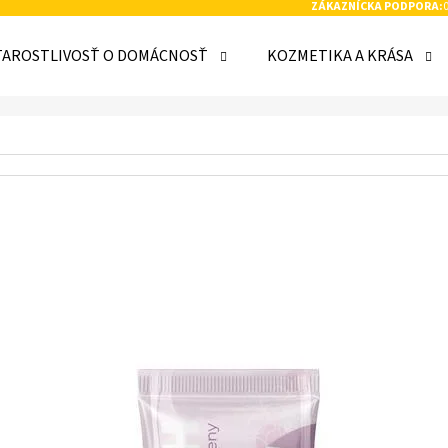
ZÁKAZNÍCKA PODPORA:
TAROSTLIVOSŤ O DOMÁCNOSŤ
KOZMETIKA A KRÁSA
 POTREBUJETE NÁJSŤ?
HĽADAŤ
ODPORÚČAME