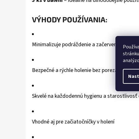
5 ks v balení
– ideálne na dlhodobejšie použit
VÝHODY POUŽÍVANIA:
Minimalizuje podráždenie a začervenanie
Používa
stránku
analýzo
Bezpečné a rýchle holenie bez porezania
Nast
Skvelé na každodennú hygienu a starostlivosť 
Vhodné aj pre začiatočníčky v holení