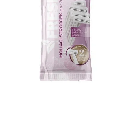
SILAN LOTUS AVIVÁŽ 2,772L
COCCOLINO SETA 
€6,99
€2,76
Pôvodne:
€3,25