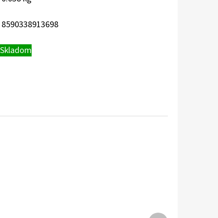
8590338913698
Skladom