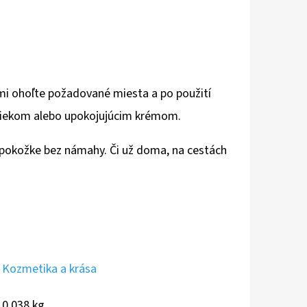
mi ohoľte požadované miesta a po použití
mliekom alebo upokojujúcim krémom.
j pokožke bez námahy. Či už doma, na cestách
Kozmetika a krása
0.038 kg