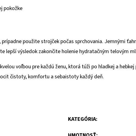
nej pokožke
, prípadne použite strojček počas sprchovania. Jemnými ťah
šte lepší výsledok zakončite holenie hydratačným telovým 
skvelou voľbou pre každú ženu, ktorá túži po hladkej a hebke
pocit čistoty, komfortu a sebaistoty každý deň.
KATEGÓRIA
:
HMOTNOSŤ
: