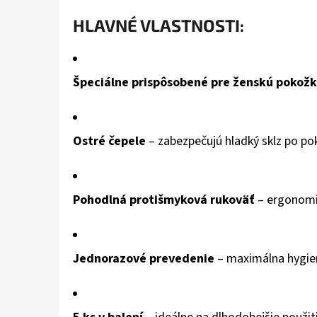
hviezdičiek.
HLAVNÉ VLASTNOSTI:
Špeciálne prispôsobené pre ženskú pokož
Ostré čepele
– zabezpečujú hladký sklz po pok
Pohodlná protišmyková rukoväť
– ergonomic
Jednorazové prevedenie
– maximálna hygien