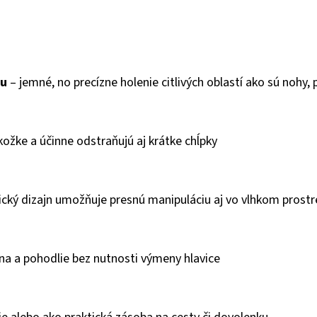
ku
– jemné, no precízne holenie citlivých oblastí ako sú nohy, 
ožke a účinne odstraňujú aj krátke chĺpky
ký dizajn umožňuje presnú manipuláciu aj vo vlhkom prostr
a a pohodlie bez nutnosti výmeny hlavice