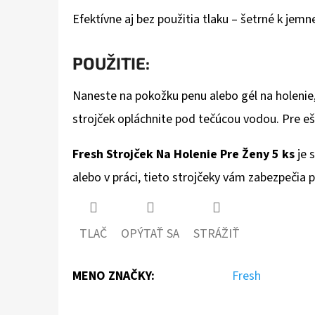
Efektívne aj bez použitia tlaku – šetrné k jem
POUŽITIE:
Naneste na pokožku penu alebo gél na holenie
strojček opláchnite pod tečúcou vodou. Pre e
Fresh Strojček Na Holenie Pre Ženy 5 ks
je 
alebo v práci, tieto strojčeky vám zabezpečia 
TLAČ
OPÝTAŤ SA
STRÁŽIŤ
MENO ZNAČKY
:
Fresh