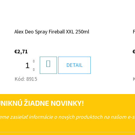
Alex Deo Spray Fireball XXL 250ml
€2,71
DO
DETAIL
KOŠÍKA
Kód:
8915
NIKNÚ ŽIADNE NOVINKY!
deme zasielať informácie o nových produktoch na našom e-