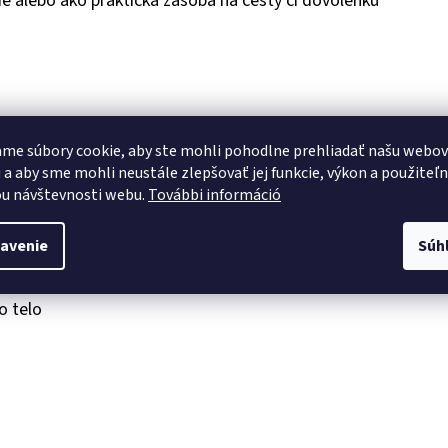
ie alebo ako praktická zásoba na cesty či dovolenku
me súbory cookie, aby ste mohli pohodlne prehliadať našu webo
 a aby sme mohli neustále zlepšovať jej funkcie, výkon a použiteľ
u návštevnosti webu.
További információ
avenie
Súh
o telo