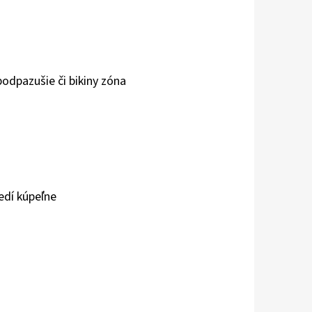
podpazušie či bikiny zóna
edí kúpeľne