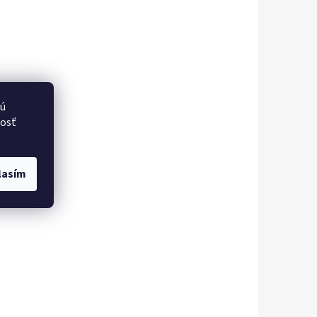
vú
nosť
lasím