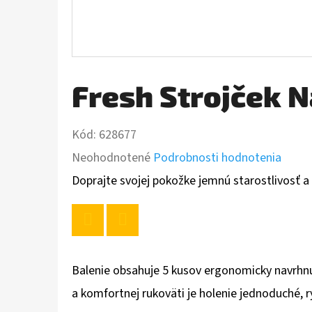
Fresh Strojček N
Kód:
628677
Priemerné
Neohodnotené
Podrobnosti hodnotenia
hodnotenie
Doprajte svojej pokožke jemnú starostlivosť a
produktu
je
Twitter
Facebook
0,0
Balenie obsahuje 5 kusov ergonomicky navrhnut
z
a komfortnej rukoväti je holenie jednoduché, r
5