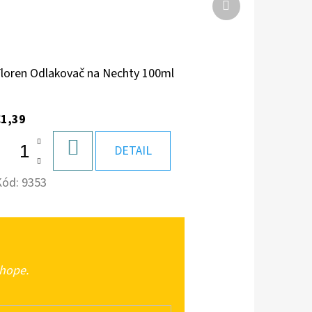
Ďalší
produkt
Floren Odlakovač na Nechty 100ml
€1,39
DO
DETAIL
KOŠÍKA
Kód:
9353
shope.