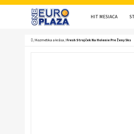
K
Prejsť
O
Späť
Späť
na
HIT MESIACA
S
Š
do
do
obsah
obchodu
obchodu
Í
ČO
Domov
/
Kozmetika a krása
/
Fresh Strojček Na Holenie Pre Ženy 5ks
K