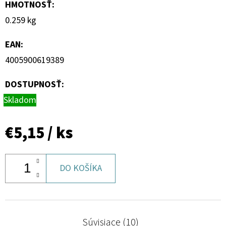
HMOTNOSŤ
:
0.259 kg
EAN
:
4005900619389
DOSTUPNOSŤ:
Skladom
€5,15
/ ks
DO KOŠÍKA
Súvisiace (10)