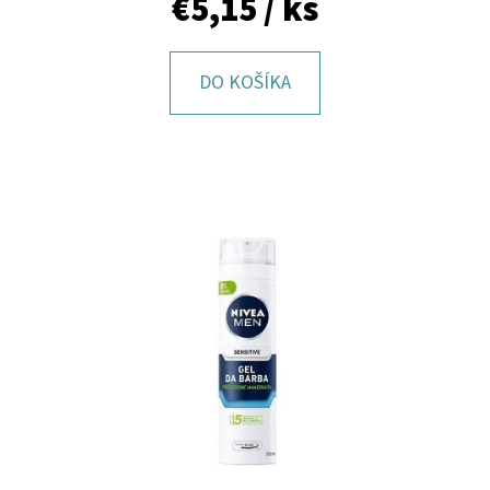
€5,15
/ ks
E
T
E
DO KOŠÍKA
N
Á
J
S
Ť
?
HĽADAŤ