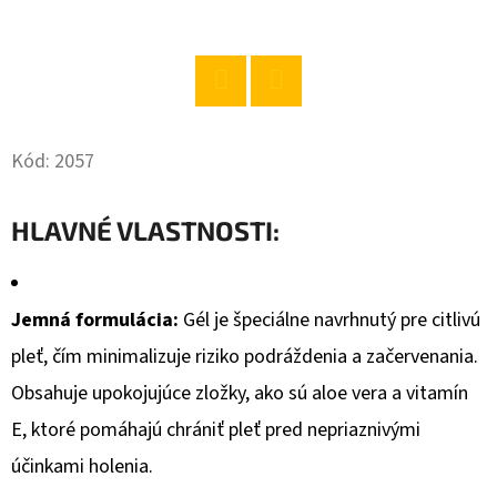
O
D
P
Twitter
Facebook
O
Kód:
2057
R
Ú
Č
HLAVNÉ VLASTNOSTI:
A
M
E
Jemná formulácia:
Gél je špeciálne navrhnutý pre citlivú
pleť, čím minimalizuje riziko podráždenia a začervenania.
IT-
Obsahuje upokojujúce zložky, ako sú aloe vera a vitamín
R
PARADAJKOVÝ
E, ktoré pomáhajú chrániť pleť pred nepriaznivými
PRETLAK
účinkami holenia.
690G