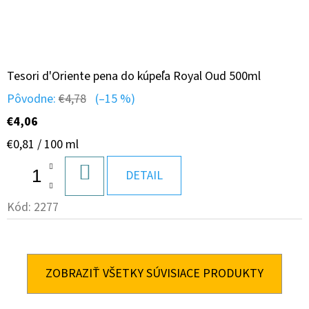
Tesori d'Oriente pena do kúpeľa Royal Oud 500ml
Pôvodne:
€4,78
(–15 %)
€4,06
Jednotková
€0,81 / 100 ml
cena:
DO
DETAIL
KOŠÍKA
Kód:
2277
ZOBRAZIŤ VŠETKY SÚVISIACE PRODUKTY