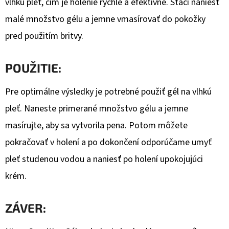
vlhkú pleť, čím je holenie rýchle a efektívne. Stačí naniesť
malé množstvo gélu a jemne vmasírovať do pokožky
pred použitím britvy.
POUŽITIE:
Pre optimálne výsledky je potrebné použiť gél na vlhkú
pleť. Naneste primerané množstvo gélu a jemne
masírujte, aby sa vytvorila pena. Potom môžete
pokračovať v holení a po dokončení odporúčame umyť
pleť studenou vodou a naniesť po holení upokojujúci
krém.
ZÁVER: