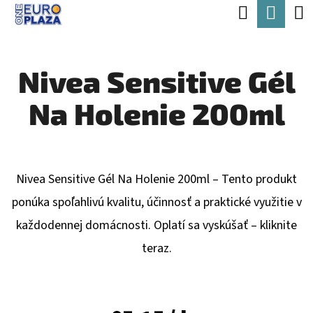
K
Hľadať
Nák
Prejsť
O
Späť
Späť
na
koší
Š
obsah
Nivea Sensitive Gél
Í
Č
K
Na Holenie 200ml
O
P
O
T
Nivea Sensitive Gél Na Holenie 200ml – Tento produkt
R
ponúka spoľahlivú kvalitu, účinnosť a praktické využitie v
E
každodennej domácnosti. Oplatí sa vyskúšať – kliknite
B
teraz.
U
J