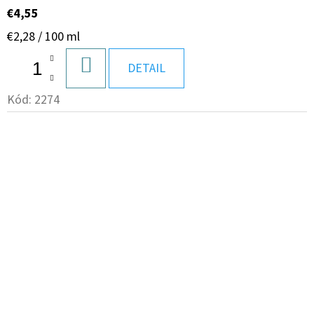
€4,55
Jednotková
€2,28 / 100 ml
cena:
DO
DETAIL
KOŠÍKA
Kód:
2274