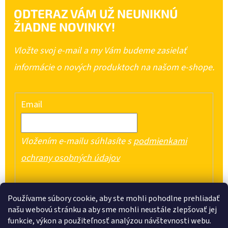
ODTERAZ VÁM UŽ NEUNIKNÚ
ŽIADNE NOVINKY!
Vložte svoj e-mail a my Vám budeme zasielať
informácie o nových produktoch na našom e-shope.
Email
Vložením e-mailu súhlasíte s
podmienkami
ochrany osobných údajov
PRIHLÁSIŤ SA
Používame súbory cookie, aby ste mohli pohodlne prehliadať
našu webovú stránku a aby sme mohli neustále zlepšovať jej
funkcie, výkon a použiteľnosť analýzou návštevnosti webu.