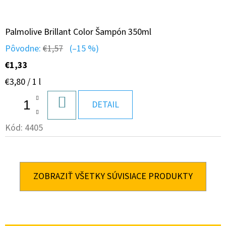
Palmolive Brillant Color Šampón 350ml
Pôvodne:
€1,57
(–15 %)
€1,33
Jednotková
€3,80 / 1 l
cena:
DO
DETAIL
KOŠÍKA
Kód:
4405
ZOBRAZIŤ VŠETKY SÚVISIACE PRODUKTY