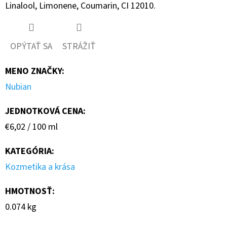
Linalool, Limonene, Coumarin, CI 12010.
OPÝTAŤ SA
STRÁŽIŤ
MENO ZNAČKY
:
Nubian
JEDNOTKOVÁ CENA:
Jednotková
€6,02 / 100 ml
cena:
KATEGÓRIA
:
Kozmetika a krása
HMOTNOSŤ
:
0.074 kg