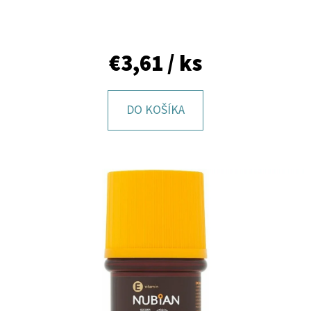
E
T
E
€3,61
/ ks
N
Á
DO KOŠÍKA
J
S
Ť
?
HĽADAŤ