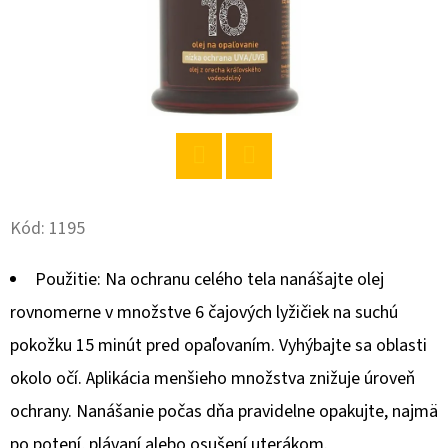
O
D
P
O
R
Ú
Twitter
Facebook
Č
A
Kód:
1195
M
E
Použitie: Na ochranu celého tela nanášajte olej
rovnomerne v množstve 6 čajových lyžičiek na suchú
pokožku 15 minút pred opaľovaním. Vyhýbajte sa oblasti
BABA
SPRCHOVÝ
okolo očí. Aplikácia menšieho množstva znižuje úroveň
GÉL
MACARON
ochrany. Nanášanie počas dňa pravidelne opakujte, najmä
SLADKÁ
MANDĽA
po potení, plávaní alebo osušení uterákom.