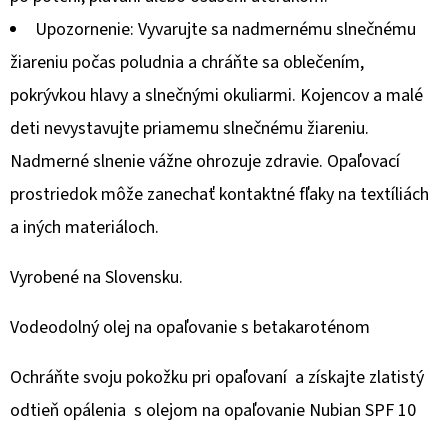
400ML
Upozornenie: Vyvarujte sa nadmernému slnečnému
€2,06
žiareniu počas poludnia a chráňte sa oblečením,
pokrývkou hlavy a slnečnými okuliarmi. Kojencov a malé
deti nevystavujte priamemu slnečnému žiareniu.
Nadmerné slnenie vážne ohrozuje zdravie. Opaľovací
prostriedok môže zanechať kontaktné fľaky na textíliách
a iných materiáloch.
Vyrobené na Slovensku.
Vodeodolný olej na opaľovanie s betakaroténom
Ochráňte svoju pokožku pri opaľovaní a získajte zlatistý
odtieň opálenia s olejom na opaľovanie Nubian SPF 10