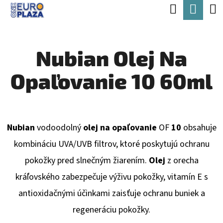
K
Hľadať
Nák
Prejsť
O
Späť
Späť
na
koší
Š
obsah
Nubian Olej Na
Í
Č
K
Opaľovanie 10 60ml
O
P
O
T
Nubian
vodoodolný
olej na opaľovanie
OF
10
obsahuje
R
kombináciu UVA/UVB filtrov, ktoré poskytujú ochranu
E
pokožky pred slnečným žiarením.
Olej
z orecha
B
kráľovského zabezpečuje výživu pokožky, vitamín E s
U
antioxidačnými účinkami zaisťuje ochranu buniek a
J
regeneráciu pokožky.