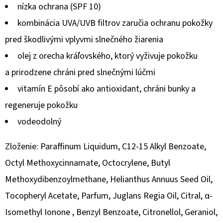
nízka ochrana (SPF 10)
kombinácia UVA/UVB filtrov zaručia ochranu pokožky
pred škodlivými vplyvmi slnečného žiarenia
olej z orecha kráľovského, ktorý vyživuje pokožku
a prirodzene chráni pred slnečnými lúčmi
vitamín E pôsobí ako antioxidant, chráni bunky a
regeneruje pokožku
vodeodolný
Zloženie: Paraffinum Liquidum, C12-15 Alkyl Benzoate,
Octyl Methoxycinnamate, Octocrylene, Butyl
Methoxydibenzoylmethane, Helianthus Annuus Seed Oil,
Tocopheryl Acetate, Parfum, Juglans Regia Oil, Citral, α-
Isomethyl Ionone , Benzyl Benzoate, Citronellol, Geraniol,