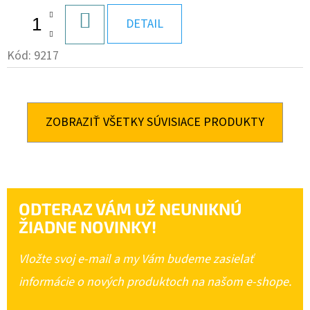
DO
DETAIL
KOŠÍKA
Kód:
9217
ZOBRAZIŤ VŠETKY SÚVISIACE PRODUKTY
ODTERAZ VÁM UŽ NEUNIKNÚ
ŽIADNE NOVINKY!
Vložte svoj e-mail a my Vám budeme zasielať
informácie o nových produktoch na našom e-shope.