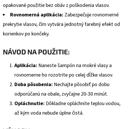
€1,98
opakované použitie bez obáv z poškodenia vlasov.
Rovnomerná aplikácia:
Zabezpečuje rovnomerné
prekrytie vlasov, čím vytvára jednotný farebný efekt od
korienkov po končeky.
NÁVOD NA POUŽITIE:
Aplikácia:
Naneste šampón na mokré vlasy a
rovnomerne ho rozotrite po celej dĺžke vlasov.
Doba pôsobenia:
Nechajte pôsobiť po dobu
odporúčanú na obale, zvyčajne 20-30 minút.
Opláchnutie:
Dôkladne opláchnite teplou vodou,
až kým voda nebude úplne čistá.