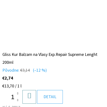
Gliss Kur Balzam na Vlasy Exp.Repair Supreme Lenght
200ml
Pôvodne:
€3,14
(–12 %)
€2,74
Jednotková
€13,70 / 1 l
cena:
DO
DETAIL
KOŠÍKA