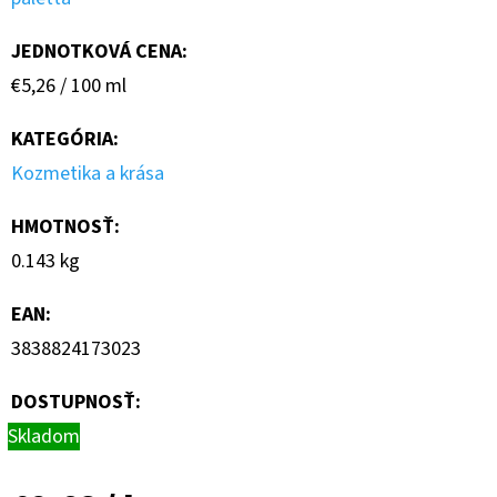
JEDNOTKOVÁ CENA:
Jednotková
€5,26 / 100 ml
cena:
KATEGÓRIA
:
Kozmetika a krása
HMOTNOSŤ
:
0.143 kg
EAN
:
3838824173023
DOSTUPNOSŤ:
Skladom