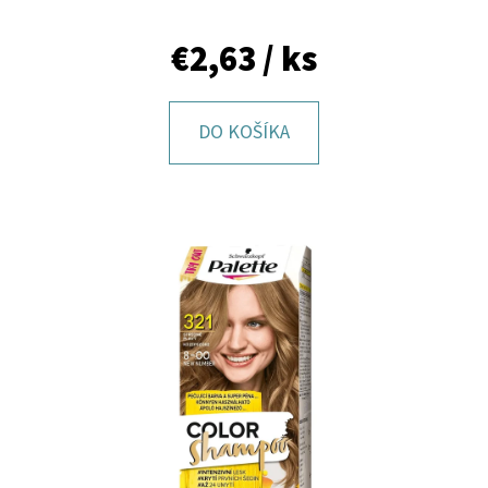
E
T
€2,63
/ ks
E
N
DO KOŠÍKA
Á
J
S
Ť
?
HĽADAŤ