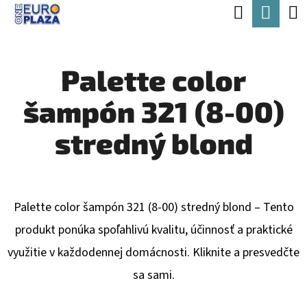
K
Hľadať
Nák
Prejsť
O
Späť
Späť
na
koší
Š
obsah
Palette color
Í
Č
K
šampón 321 (8-00)
O
P
stredný blond
O
T
R
Palette color šampón 321 (8-00) stredný blond – Tento
E
produkt ponúka spoľahlivú kvalitu, účinnosť a praktické
B
využitie v každodennej domácnosti. Kliknite a presvedčte
U
sa sami.
J