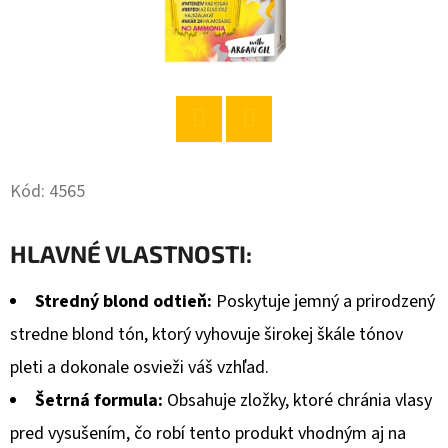
O
D
P
O
R
Twitter
Facebook
Ú
Kód:
4565
Č
A
HLAVNÉ VLASTNOSTI:
M
E
Stredný blond odtieň:
Poskytuje jemný a prirodzený
stredne blond tón, ktorý vyhovuje širokej škále tónov
BABA
pleti a dokonale osvieži váš vzhľad.
SPRCHOVÝ
GÉL
Šetrná formula:
Obsahuje zložky, ktoré chránia vlasy
ANTIBAKTERIÁLNY
400ML
pred vysušením, čo robí tento produkt vhodným aj na