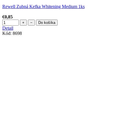
Rewell Zubná Kefka Whitening Medium 1ks
€0,85
+
−
Do košíka
Detail
Kód:
8698