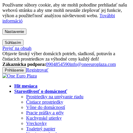
Používame súbory cookie, aby ste mohli pohodlne prehliadať našu
webovú stránku a aby sme mohli neustále zlepšovať jej funkcie,
výkon a použiteľnosť analýzou návštevnosti webu.
További
információ
Nastavenie
Súhlasím
Prejsť na obsah
Objavte široký výber domácich potrieb, sladkostí, potravín a
čistiacich prostriedkov za výhodné ceny každý deň!
Zákaznícka podpora:
0904854590
info@oneeuroplaza.com
Registrovať
Prihlásenie
Hit mesiaca
Starostlivosť o domácnosť
Prostriedky na umývanie riadu
Čistiace prostriedky
Vône do domácností
Pracie prášky a gély
Kuchynské utierky
Vreckovky
Toaletný papier