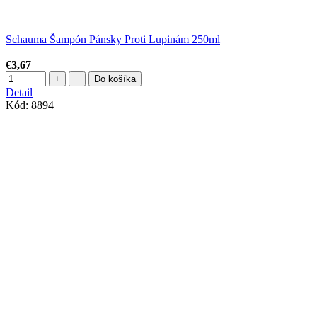
Schauma Šampón Pánsky Proti Lupinám 250ml
€3,67
+
−
Do košíka
Detail
Kód:
8894