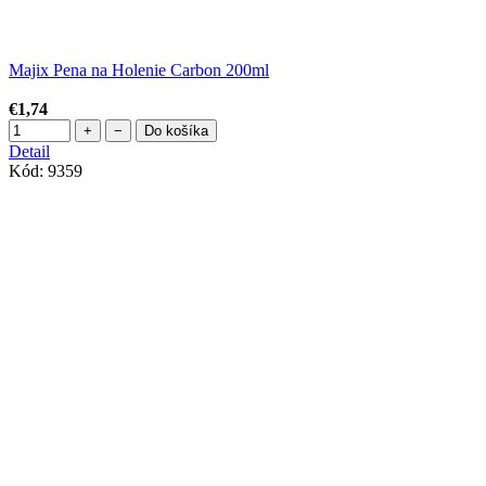
Majix Pena na Holenie Carbon 200ml
€1,74
+
−
Do košíka
Detail
Kód:
9359