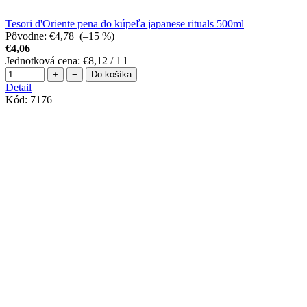
Tesori d'Oriente pena do kúpeľa japanese rituals 500ml
Pôvodne:
€4,78
(–15 %)
€4,06
Jednotková cena:
€8,12 / 1 l
+
−
Do košíka
Detail
Kód:
7176