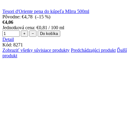
Tesori d'Oriente pena do kúpeľa MIrra 500ml
Pôvodne:
€4,78
(–15 %)
€4,06
Jednotková cena:
€0,81 / 100 ml
+
−
Do košíka
Detail
Kód:
8271
Zobraziť všetky súvisiace produkty
Predchádzajúci produkt
Ďalší
produkt