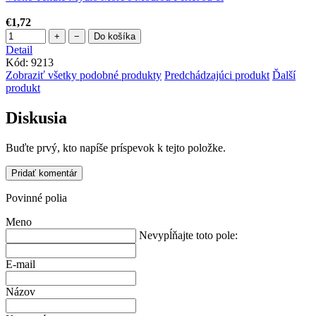
€1,72
+
−
Do košíka
Detail
Kód:
9213
Zobraziť všetky podobné produkty
Predchádzajúci produkt
Ďalší
produkt
Diskusia
Buďte prvý, kto napíše príspevok k tejto položke.
Pridať komentár
Povinné polia
Meno
Nevypĺňajte toto pole:
E-mail
Názov