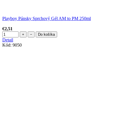
Playboy Pánsky Sprchový Gél AM to PM 250ml
€2,51
+
−
Do košíka
Detail
Kód:
9050