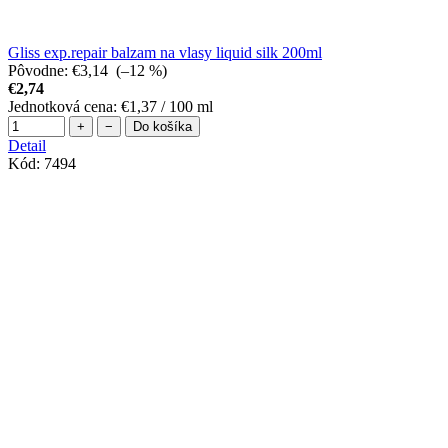
Gliss exp.repair balzam na vlasy liquid silk 200ml
Pôvodne:
€3,14
(–12 %)
€2,74
Jednotková cena:
€1,37 / 100 ml
+
−
Do košíka
Detail
Kód:
7494