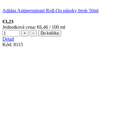
Adidas Antiperspirant Roll-On pánsky fresh 50ml
€3,23
Jednotková cena:
€6,46 / 100 ml
+
−
Do košíka
Detail
Kód:
8115