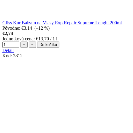
Gliss Kur Balzam na Vlasy Exp.Repair Supreme Lenght 200ml
Pôvodne:
€3,14
(–12 %)
€2,74
Jednotková cena:
€13,70 / 1 l
+
−
Do košíka
Detail
Kód:
2812