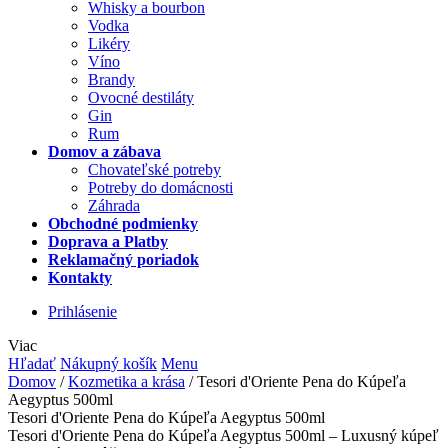
Whisky a bourbon
Vodka
Likéry
Víno
Brandy
Ovocné destiláty
Gin
Rum
Domov a zábava
Chovateľské potreby
Potreby do domácnosti
Záhrada
Obchodné podmienky
Doprava a Platby
Reklamačný poriadok
Kontakty
Prihlásenie
Viac
Hľadať
Nákupný košík
Menu
Domov
/
Kozmetika a krása
/
Tesori d'Oriente Pena do Kúpeľa
Aegyptus 500ml
Tesori d'Oriente Pena do Kúpeľa Aegyptus 500ml
Tesori d'Oriente Pena do Kúpeľa Aegyptus 500ml – Luxusný kúpeľ