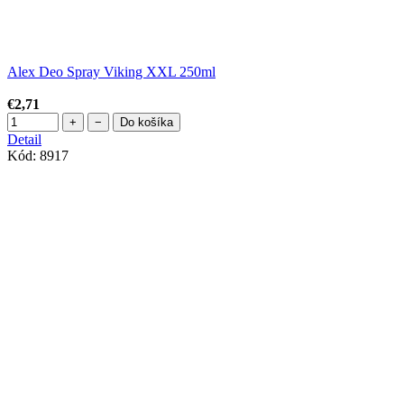
Alex Deo Spray Viking XXL 250ml
€2,71
+
−
Do košíka
Detail
Kód:
8917