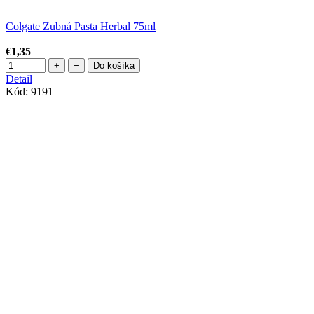
Colgate Zubná Pasta Herbal 75ml
€1,35
+
−
Do košíka
Detail
Kód:
9191