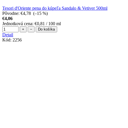
Tesori d'Oriente pena do kúpeľa Sandalo & Vetiver 500ml
Pôvodne:
€4,78
(–15 %)
€4,06
Jednotková cena:
€0,81 / 100 ml
+
−
Do košíka
Detail
Kód:
2256