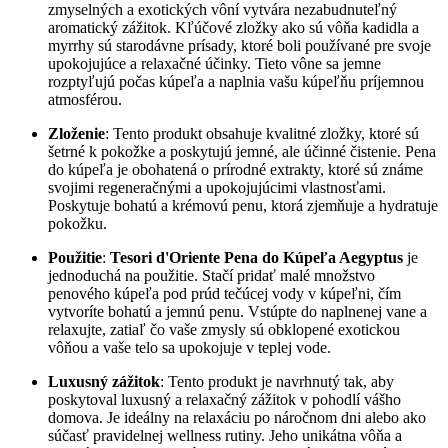
zmyselných a exotických vôní vytvára nezabudnuteľný
aromatický zážitok. Kľúčové zložky ako sú vôňa kadidla a
myrrhy sú starodávne prísady, ktoré boli používané pre svoje
upokojujúce a relaxačné účinky. Tieto vône sa jemne
rozptyľujú počas kúpeľa a naplnia vašu kúpeľňu príjemnou
atmosférou.
Zloženie
: Tento produkt obsahuje kvalitné zložky, ktoré sú
šetrné k pokožke a poskytujú jemné, ale účinné čistenie. Pena
do kúpeľa je obohatená o prírodné extrakty, ktoré sú známe
svojimi regeneračnými a upokojujúcimi vlastnosťami.
Poskytuje bohatú a krémovú penu, ktorá zjemňuje a hydratuje
pokožku.
Použitie
:
Tesori d'Oriente Pena do Kúpeľa Aegyptus
je
jednoduchá na použitie. Stačí pridať malé množstvo
penového kúpeľa pod prúd tečúcej vody v kúpeľni, čím
vytvoríte bohatú a jemnú penu. Vstúpte do naplnenej vane a
relaxujte, zatiaľ čo vaše zmysly sú obklopené exotickou
vôňou a vaše telo sa upokojuje v teplej vode.
Luxusný zážitok
: Tento produkt je navrhnutý tak, aby
poskytoval luxusný a relaxačný zážitok v pohodlí vášho
domova. Je ideálny na relaxáciu po náročnom dni alebo ako
súčasť pravidelnej wellness rutiny. Jeho unikátna vôňa a