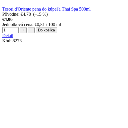
Tesori d'Oriente pena do kúpeľa Thai Spa 500ml
Pôvodne:
€4,78
(–15 %)
€4,06
Jednotková cena:
€0,81 / 100 ml
+
−
Do košíka
Detail
Kód:
8273