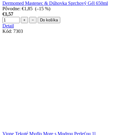
Dermomed Mastenec & Dúhovka Sprchový Gél 650ml
Pôvodne:
€1,85
(–15 %)
€1,57
+
−
Do košíka
Detail
Kód:
7303
Vione Tekuté Mydlo More s Modrou Perleťou 1l