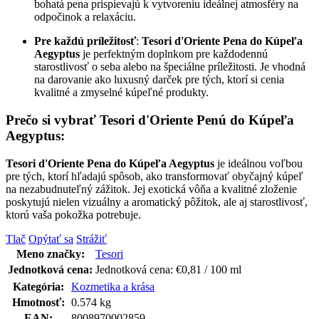
bohatá pena prispievajú k vytvoreniu ideálnej atmosféry na
odpočinok a relaxáciu.
Pre každú príležitosť
:
Tesori d'Oriente Pena do Kúpeľa
Aegyptus
je perfektným doplnkom pre každodennú
starostlivosť o seba alebo na špeciálne príležitosti. Je vhodná
na darovanie ako luxusný darček pre tých, ktorí si cenia
kvalitné a zmyselné kúpeľné produkty.
Prečo si vybrať Tesori d'Oriente Penú do Kúpeľa
Aegyptus:
Tesori d'Oriente Pena do Kúpeľa Aegyptus
je ideálnou voľbou
pre tých, ktorí hľadajú spôsob, ako transformovať obyčajný kúpeľ
na nezabudnuteľný zážitok. Jej exotická vôňa a kvalitné zloženie
poskytujú nielen vizuálny a aromatický pôžitok, ale aj starostlivosť,
ktorú vaša pokožka potrebuje.
Tlač
Opýtať sa
Strážiť
Meno značky
:
Tesori
Jednotková cena:
Jednotková cena:
€0,81 / 100 ml
Kategória
:
Kozmetika a krása
Hmotnosť
:
0.574 kg
EAN
:
8008970002859