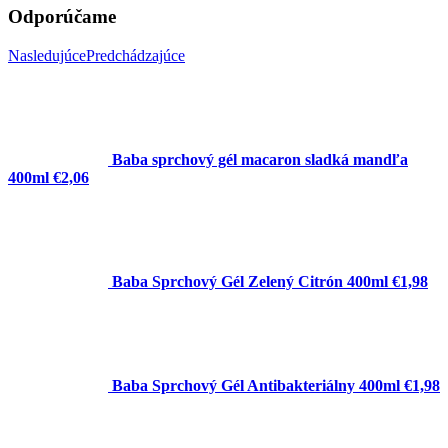
Odporúčame
Nasledujúce
Predchádzajúce
Baba sprchový gél macaron sladká mandľa
400ml
€2,06
Baba Sprchový Gél Zelený Citrón 400ml
€1,98
Baba Sprchový Gél Antibakteriálny 400ml
€1,98