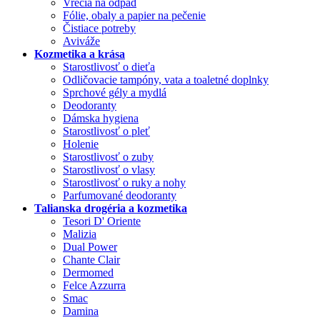
Vrecia na odpad
Fólie, obaly a papier na pečenie
Čistiace potreby
Aviváže
Kozmetika a krása
Starostlivosť o dieťa
Odličovacie tampóny, vata a toaletné doplnky
Sprchové gély a mydlá
Deodoranty
Dámska hygiena
Starostlivosť o pleť
Holenie
Starostlivosť o zuby
Starostlivosť o vlasy
Starostlivosť o ruky a nohy
Parfumované deodoranty
Talianska drogéria a kozmetika
Tesori D' Oriente
Malizia
Dual Power
Chante Clair
Dermomed
Felce Azzurra
Smac
Damina