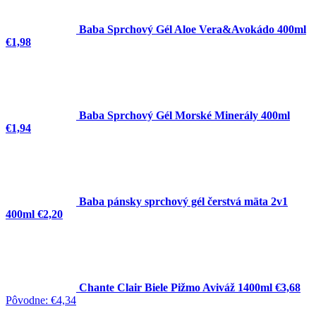
Baba Sprchový Gél Aloe Vera&Avokádo 400ml
€1,98
Baba Sprchový Gél Morské Minerály 400ml
€1,94
Baba pánsky sprchový gél čerstvá mäta 2v1
400ml
€2,20
Chante Clair Biele Pižmo Aviváž 1400ml
€3,68
Pôvodne:
€4,34