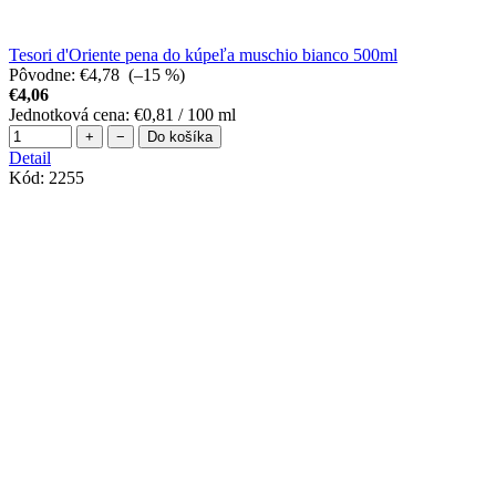
Tesori d'Oriente pena do kúpeľa muschio bianco 500ml
Pôvodne:
€4,78
(–15 %)
€4,06
Jednotková cena:
€0,81 / 100 ml
+
−
Do košíka
Detail
Kód:
2255