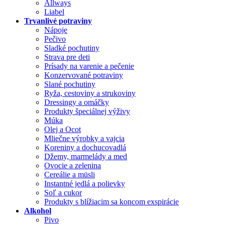
Allways
Liabel
Trvanlivé potraviny
Nápoje
Pečivo
Sladké pochutiny
Strava pre deti
Prísady na varenie a pečenie
Konzervované potraviny
Slané pochutiny
Ryža, cestoviny a strukoviny
Dressingy a omáčky
Produkty špeciálnej výživy
Múka
Olej a Ocot
Mliečne výrobky a vajcia
Koreniny a dochucovadlá
Džemy, marmelády a med
Ovocie a zelenina
Cereálie a müsli
Instantné jedlá a polievky
Soľ a cukor
Produkty s blížiacim sa koncom exspirácie
Alkohol
Pivo