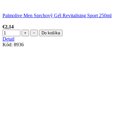
Palmolive Men Sprchový Gél Revitalising Sport 250ml
€2,14
+
−
Do košíka
Detail
Kód:
8936