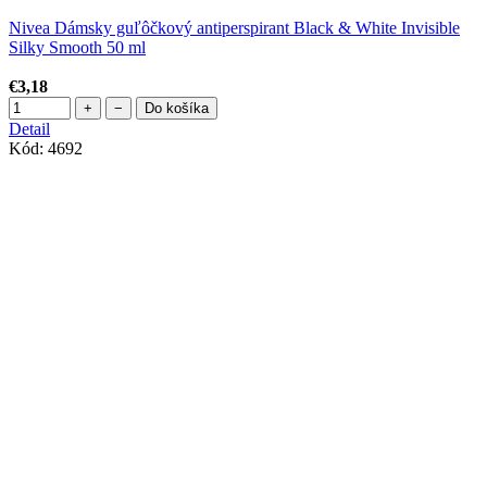
Nivea Dámsky guľôčkový antiperspirant Black & White Invisible
Silky Smooth 50 ml
€3,18
+
−
Do košíka
Detail
Kód:
4692