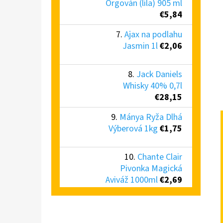
Orgován (lila) 905 ml
€5,84
Ajax na podlahu
Jasmin 1l
€2,06
Jack Daniels
Whisky 40% 0,7l
€28,15
Mánya Ryža Dlhá
Výberová 1kg
€1,75
Chante Clair
Pivonka Magická
Aviváž 1000ml
€2,69