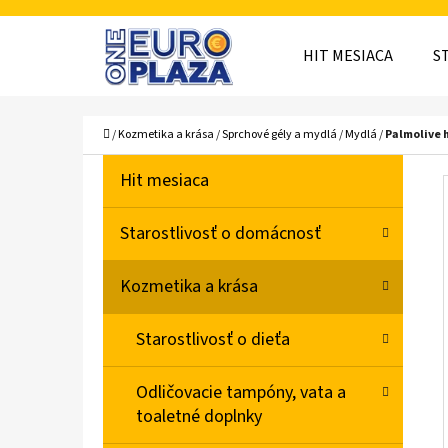
K
Prejsť
O
Späť
Späť
na
HIT MESIACA
S
Š
do
do
obsah
obchodu
obchodu
Í
ČO
Domov
/
Kozmetika a krása
/
Sprchové gély a mydlá
/
Mydlá
/
Palmolive 
K
B
K
Preskočiť
Hit mesiaca
A
O
kategórie
T
Č
Starostlivosť o domácnosť
E
N
G
Kozmetika a krása
Ó
Ý
R
P
Starostlivosť o dieťa
I
A
E
Odličovacie tampóny, vata a
N
toaletné doplnky
E