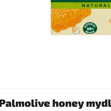
SILAN LOTUS AVIVÁŽ 2,772L
COCCOLINO SETA 
€6,99
€2,76
Pôvodne:
€3,25
Palmolive honey myd