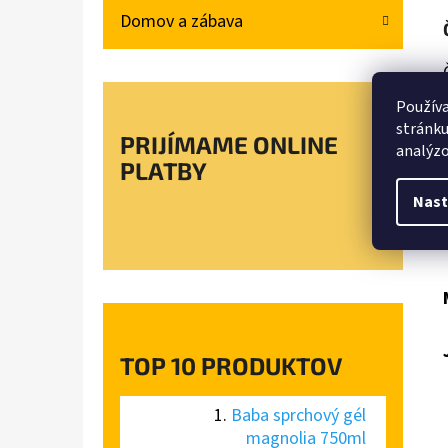
Domov a zábava
Používa
stránku
PRIJÍMAME ONLINE
analýzo
PLATBY
Nast
TOP 10 PRODUKTOV
Baba sprchový gél
magnolia 750ml