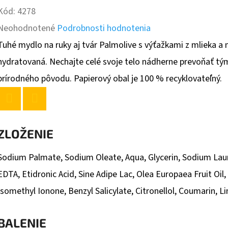
Kód:
4278
Priemerné
Neohodnotené
Podrobnosti hodnotenia
hodnotenie
Tuhé mydlo na ruky aj tvár Palmolive s výťažkami z mlieka a
produktu
hydratovaná. Nechajte celé svoje telo nádherne prevoňať tý
je
prírodného pôvodu. Papierový obal je 100 % recyklovateľný.
0,0
z
Twitter
Facebook
5
ZLOŽENIE
hviezdičiek.
Sodium Palmate, Sodium Oleate, Aqua, Glycerin, Sodium Lau
EDTA, Etidronic Acid, Sine Adipe Lac, Olea Europaea Fruit Oil
Isomethyl Ionone, Benzyl Salicylate, Citronellol, Coumarin, L
BALENIE