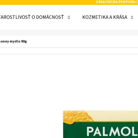
ZÁKAZNÍCKA PODPORA:
TAROSTLIVOSŤ O DOMÁCNOSŤ
KOZMETIKA A KRÁSA
 POTREBUJETE NÁJSŤ?
honey mydlo 90g
HĽADAŤ
ODPORÚČAME