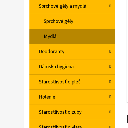
L
Sprchové gély a mydlá
BABA SPRCHOVÝ GÉL MAGNOLIA 750ML
Sprchové gély
€4,78
Mydlá
Deodoranty
Dámska hygiena
Starostlivosť o pleť
Holenie
Starostlivosť o zuby
Starostlivosť o vlasy