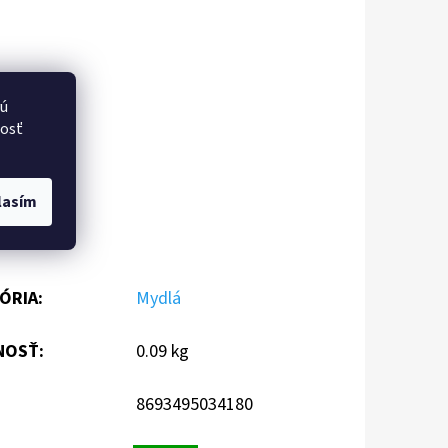
vú
nosť
lasím
ÓRIA
:
Mydlá
NOSŤ
:
0.09 kg
8693495034180