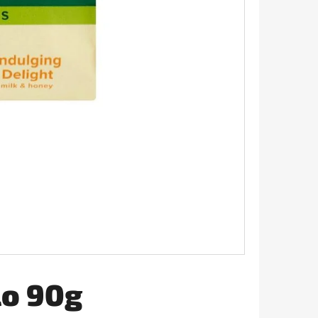
AVIVÁŽ 645ML
lo 90g