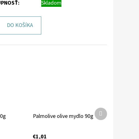
PNOSŤ:
Skladom
DO KOŠÍKA
Ďalší
90g
Palmolive olive mydlo 90g
produkt
€1,01