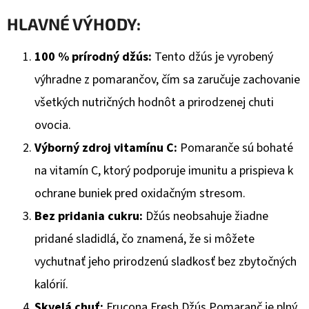
€28,15
HLAVNÉ VÝHODY:
100 % prírodný džús:
Tento džús je vyrobený
výhradne z pomarančov, čím sa zaručuje zachovanie
všetkých nutričných hodnôt a prirodzenej chuti
ovocia.
Výborný zdroj vitamínu C:
Pomaranče sú bohaté
na vitamín C, ktorý podporuje imunitu a prispieva k
ochrane buniek pred oxidačným stresom.
Bez pridania cukru:
Džús neobsahuje žiadne
pridané sladidlá, čo znamená, že si môžete
vychutnať jeho prirodzenú sladkosť bez zbytočných
kalórií.
Skvelá chuť:
Frucona Fresh Džús Pomaranč je plný