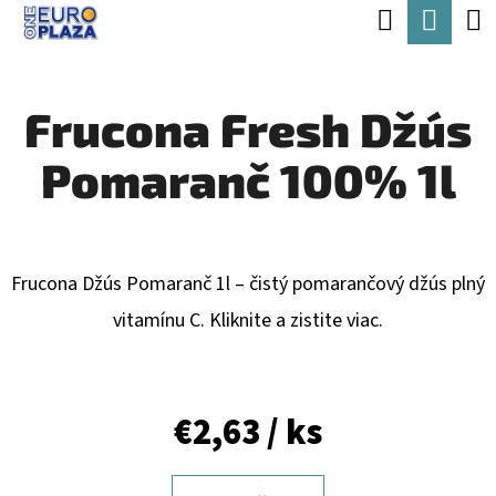
K
Hľadať
Nák
Prejsť
O
Späť
Späť
na
koší
Š
obsah
Frucona Fresh Džús
Í
Č
K
Pomaranč 100% 1l
O
P
O
T
Frucona Džús Pomaranč 1l – čistý pomarančový džús plný
R
vitamínu C. Kliknite a zistite viac.
E
B
€2,63
/ ks
U
J