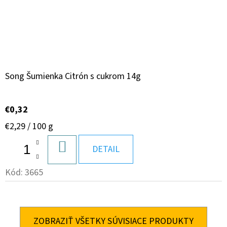
Song Šumienka Citrón s cukrom 14g
€0,32
Jednotková
€2,29 / 100 g
cena:
DO
DETAIL
KOŠÍKA
Kód:
3665
ZOBRAZIŤ VŠETKY SÚVISIACE PRODUKTY