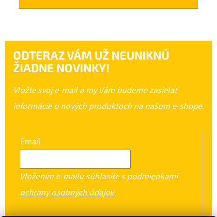
ODTERAZ VÁM UŽ NEUNIKNÚ
ŽIADNE NOVINKY!
Vložte svoj e-mail a my Vám budeme zasielať
informácie o nových produktoch na našom e-shope.
Email
Vložením e-mailu súhlasíte s
podmienkami
ochrany osobných údajov