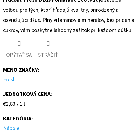
voľbou pre tých, ktorí hľadajú kvalitný, prirodzený a
osviežujúci džús. Plný vitamínov a minerálov, bez pridania
cukrov, vám poskytne lahodný zážitok pri každom dúšku.
OPÝTAŤ SA
STRÁŽIŤ
MENO ZNAČKY
:
Fresh
JEDNOTKOVÁ CENA:
Jednotková
€2,63 / 1 l
cena:
KATEGÓRIA
:
Nápoje