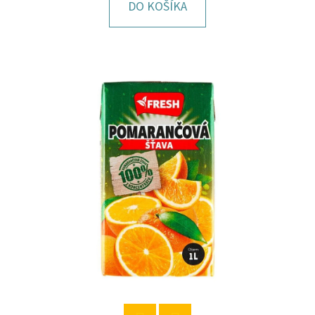
E
DO KOŠÍKA
T
E
N
Á
J
S
Ť
?
HĽADAŤ