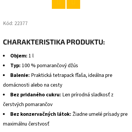
O
Twitter
Facebook
D
Kód:
22377
P
O
CHARAKTERISTIKA PRODUKTU:
R
Ú
Objem:
1 l
Č
Typ:
100 % pomarančový džús
A
M
Balenie:
Praktická tetrapack fľaša, ideálna pre
E
domácnosti alebo na cesty
Bez pridaného cukru:
Len prírodná sladkosť z
JACK
čerstvých pomarančov
DANIELS
WHISKY
Bez konzervačných látok:
Žiadne umelé prísady pre
40%
maximálnu čerstvosť
0,7L