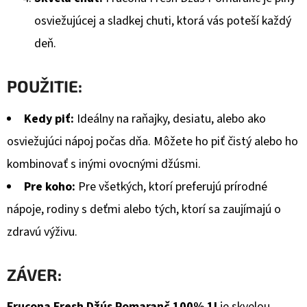
osviežujúcej a sladkej chuti, ktorá vás poteší každý
deň.
POUŽITIE:
Kedy piť:
Ideálny na raňajky, desiatu, alebo ako
osviežujúci nápoj počas dňa. Môžete ho piť čistý alebo ho
kombinovať s inými ovocnými džúsmi.
Pre koho:
Pre všetkých, ktorí preferujú prírodné
nápoje, rodiny s deťmi alebo tých, ktorí sa zaujímajú o
zdravú výživu.
ZÁVER:
Frucona Fresh Džús Pomaranč 100% 1l
je skvelou