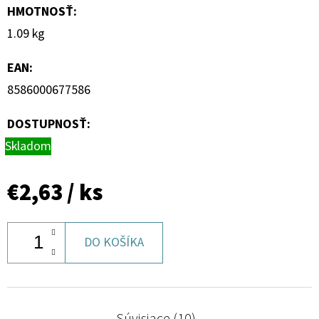
HMOTNOSŤ
:
1.09 kg
EAN
:
8586000677586
DOSTUPNOSŤ:
Skladom
€2,63
/ ks
DO KOŠÍKA
Súvisiace (10)