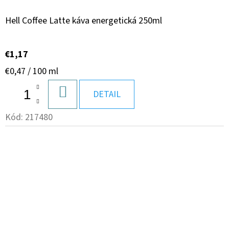
Hell Coffee Latte káva energetická 250ml
€1,17
Jednotková
€0,47 / 100 ml
cena:
DO
DETAIL
KOŠÍKA
Kód:
217480