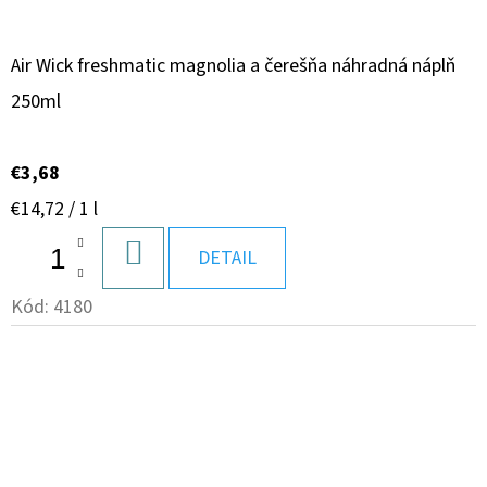
Air Wick freshmatic magnolia a čerešňa náhradná náplň
250ml
€3,68
Jednotková
€14,72 / 1 l
cena:
DO
DETAIL
KOŠÍKA
Kód:
4180