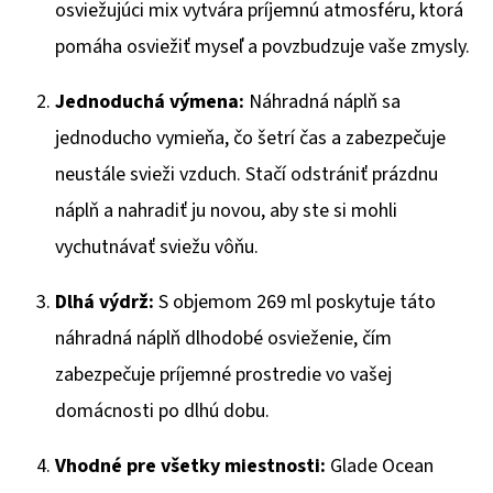
400ML
osviežujúci mix vytvára príjemnú atmosféru, ktorá
€2,06
pomáha osviežiť myseľ a povzbudzuje vaše zmysly.
Jednoduchá výmena:
Náhradná náplň sa
jednoducho vymieňa, čo šetrí čas a zabezpečuje
neustále svieži vzduch. Stačí odstrániť prázdnu
náplň a nahradiť ju novou, aby ste si mohli
vychutnávať sviežu vôňu.
Dlhá výdrž:
S objemom 269 ml poskytuje táto
náhradná náplň dlhodobé osvieženie, čím
zabezpečuje príjemné prostredie vo vašej
domácnosti po dlhú dobu.
Vhodné pre všetky miestnosti:
Glade Ocean