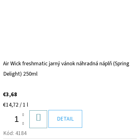
Air Wick freshmatic jarný vánok náhradná náplň (Spring
Delight) 250ml
€3,68
Jednotková
€14,72 / 1 l
cena:
DO
DETAIL
KOŠÍKA
Kód:
4184