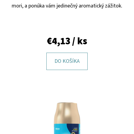
E
mori, a ponúka vám jedinečný aromatický zážitok.
T
E
N
€4,13
/ ks
Á
J
S
DO KOŠÍKA
Ť
?
HĽADAŤ