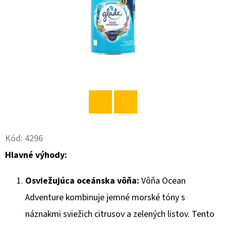
O
D
P
O
R
Ú
Č
A
Twitter
Facebook
M
Kód:
4296
E
Hlavné výhody:
BABA
Osviežujúca oceánska vôňa:
Vôňa Ocean
SPRCHOVÝ
GÉL
Adventure kombinuje jemné morské tóny s
MACARON
SLADKÁ
náznakmi sviežich citrusov a zelených listov. Tento
MANDĽA