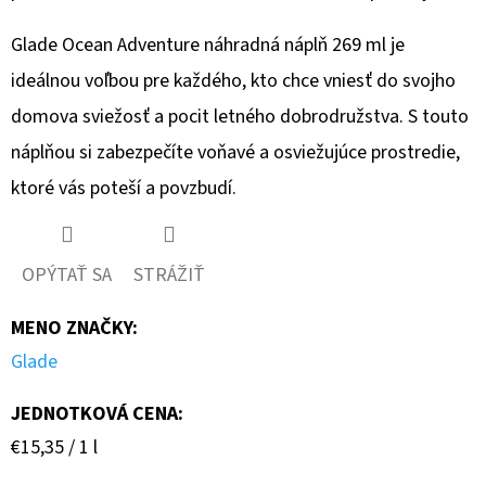
Glade Ocean Adventure náhradná náplň 269 ml je
ideálnou voľbou pre každého, kto chce vniesť do svojho
domova sviežosť a pocit letného dobrodružstva. S touto
náplňou si zabezpečíte voňavé a osviežujúce prostredie,
ktoré vás poteší a povzbudí.
OPÝTAŤ SA
STRÁŽIŤ
MENO ZNAČKY
:
Glade
JEDNOTKOVÁ CENA:
Jednotková
€15,35 / 1 l
cena: