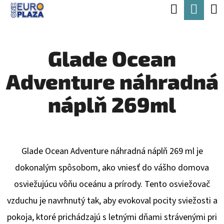
K
Hľadať
Nák
Prejsť
O
Späť
Späť
na
koší
Š
obsah
Glade Ocean
Í
Č
K
Adventure náhradná
O
P
náplň 269ml
O
T
R
Glade Ocean Adventure náhradná náplň 269 ml je
E
dokonalým spôsobom, ako vniesť do vášho domova
B
osviežujúcu vôňu oceánu a prírody. Tento osviežovač
U
vzduchu je navrhnutý tak, aby evokoval pocity sviežosti a
J
pokoja, ktoré prichádzajú s letnými dňami strávenými pri