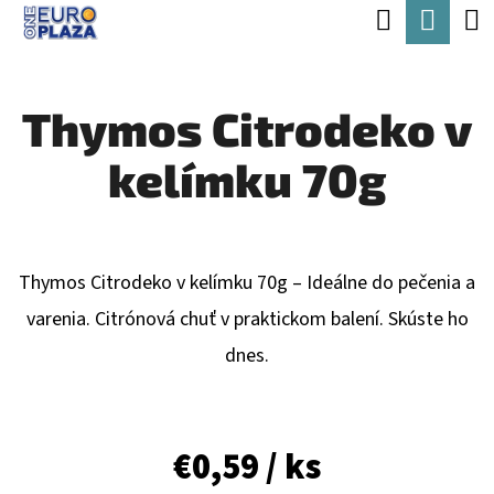
K
Hľadať
Nák
Prejsť
O
Späť
Späť
na
koší
Š
obsah
Thymos Citrodeko v
Í
Č
K
kelímku 70g
O
P
O
T
Thymos Citrodeko v kelímku 70g – Ideálne do pečenia a
R
varenia. Citrónová chuť v praktickom balení. Skúste ho
E
dnes.
B
U
€0,59
/ ks
J