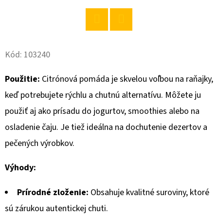
O
D
Twitter
Facebook
P
Kód:
103240
O
R
Použitie:
Citrónová pomáda je skvelou voľbou na raňajky,
Ú
keď potrebujete rýchlu a chutnú alternatívu. Môžete ju
Č
A
použiť aj ako prísadu do jogurtov, smoothies alebo na
M
osladenie čaju. Je tiež ideálna na dochutenie dezertov a
E
pečených výrobkov.
Výhody:
AJAX
NA
PODLAHU
Prírodné zloženie:
Obsahuje kvalitné suroviny, ktoré
JASMIN
1L
sú zárukou autentickej chuti.