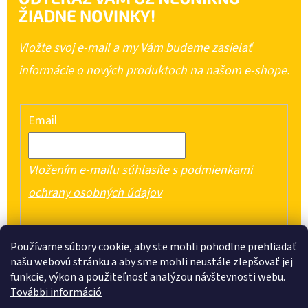
ŽIADNE NOVINKY!
Vložte svoj e-mail a my Vám budeme zasielať
informácie o nových produktoch na našom e-shope.
Email
Vložením e-mailu súhlasíte s
podmienkami
ochrany osobných údajov
PRIHLÁSIŤ SA
Používame súbory cookie, aby ste mohli pohodlne prehliadať
našu webovú stránku a aby sme mohli neustále zlepšovať jej
funkcie, výkon a použiteľnosť analýzou návštevnosti webu.
További információ