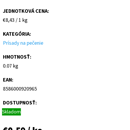
JEDNOTKOVÁ CENA:
Jednotková
€8,43 / 1 kg
cena:
KATEGÓRIA
:
Prísady na pečenie
HMOTNOSŤ
:
0.07 kg
EAN
:
8586000920965
DOSTUPNOSŤ:
Skladom