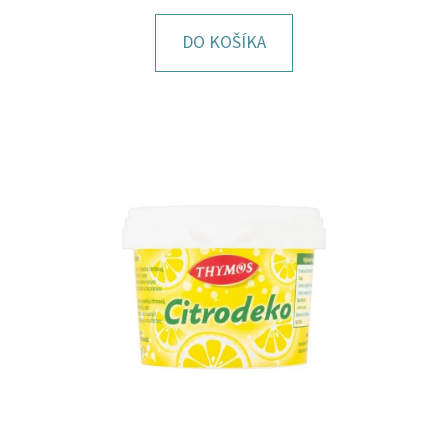
E
T
DO KOŠÍKA
E
N
Á
J
S
Ť
?
HĽADAŤ