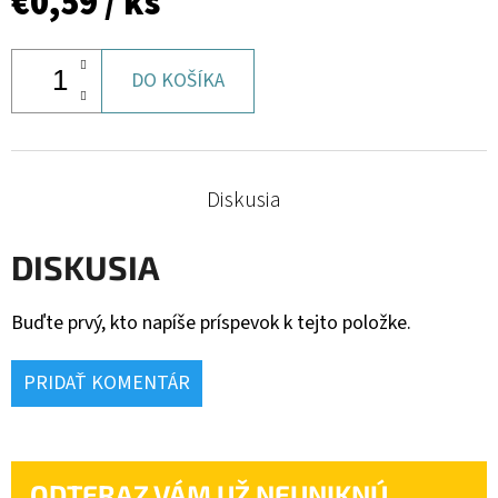
€0,59
/ ks
DO KOŠÍKA
Diskusia
DISKUSIA
Buďte prvý, kto napíše príspevok k tejto položke.
PRIDAŤ KOMENTÁR
ODTERAZ VÁM UŽ NEUNIKNÚ