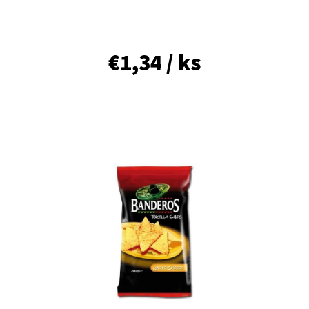
E
T
E
€1,34
/ ks
N
Á
J
S
Ť
?
HĽADAŤ