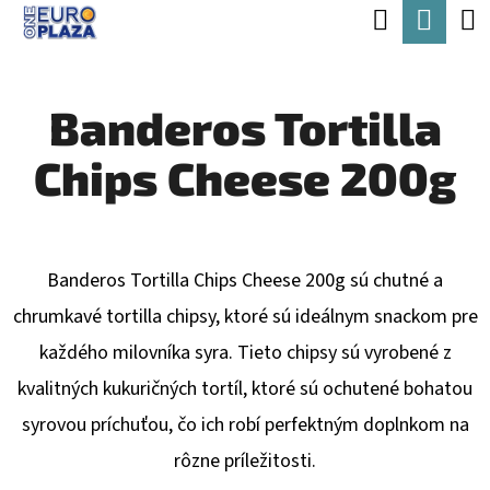
K
Hľadať
Nák
Prejsť
O
Späť
Späť
na
koší
Š
obsah
Banderos Tortilla
Í
Č
K
Chips Cheese 200g
O
P
O
T
Banderos Tortilla Chips Cheese 200g sú chutné a
R
chrumkavé tortilla chipsy, ktoré sú ideálnym snackom pre
E
každého milovníka syra. Tieto chipsy sú vyrobené z
B
kvalitných kukuričných tortíl, ktoré sú ochutené bohatou
U
syrovou príchuťou, čo ich robí perfektným doplnkom na
J
rôzne príležitosti.