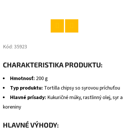
O
D
P
O
Twitter
Facebook
R
Kód:
35923
Ú
Č
CHARAKTERISTIKA PRODUKTU:
A
M
Hmotnosť:
200 g
E
Typ produktu:
Tortilla chipsy so syrovou príchuťou
Hlavné prísady:
Kukuričné múky, rastlinný olej, syr a
BABA
SPRCHOVÝ
koreniny
GÉL
ZELENÝ
CITRÓN
HLAVNÉ VÝHODY:
400ML