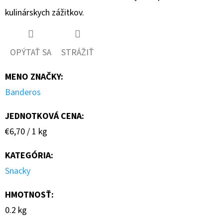
kulinárskych zážitkov.
OPÝTAŤ SA
STRÁŽIŤ
MENO ZNAČKY
:
Banderos
JEDNOTKOVÁ CENA:
Jednotková
€6,70 / 1 kg
cena:
KATEGÓRIA
:
Snacky
HMOTNOSŤ
:
0.2 kg