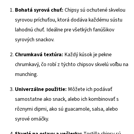
€1,98
Bohatá syrová chuť:
Chipsy sú ochutené skvelou
syrovou príchuťou, ktorá dodáva každému sústu
lahodnú chuť. Ideálne pre všetkých fanúšikov
syrových snackov.
Chrumkavá textúra:
Každý kúsok je pekne
chrumkavý, čo robí z týchto chipsov skvelú voľbu na
munching.
Univerzálne použitie:
Môžete ich podávať
samostatne ako snack, alebo ich kombinovať s
rôznymi dipmi, ako sú guacamole, salsa, alebo
syrové omáčky.
Skvelé na oslavy a večierky:
Tortilla chipsy sú