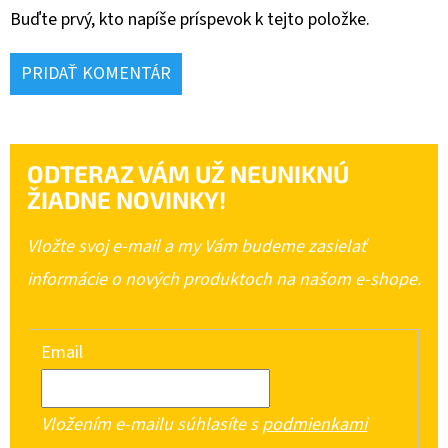
Buďte prvý, kto napíše príspevok k tejto položke.
PRIDAŤ KOMENTÁR
ODTERAZ VÁM UŽ NEUNIKNÚ
ŽIADNE NOVINKY!
Vložte svoj e-mail a my Vám budeme zasielať
informácie o nových produktoch na našom e-shope.
Email
Vložením e-mailu súhlasíte s
podmienkami