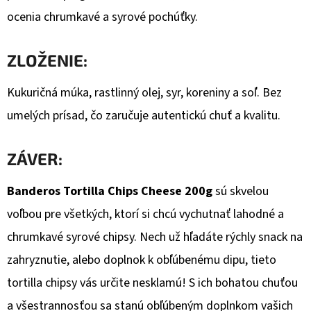
ocenia chrumkavé a syrové pochúťky.
ZLOŽENIE:
Kukuričná múka, rastlinný olej, syr, koreniny a soľ. Bez
umelých prísad, čo zaručuje autentickú chuť a kvalitu.
ZÁVER:
Banderos Tortilla Chips Cheese 200g
sú skvelou
voľbou pre všetkých, ktorí si chcú vychutnať lahodné a
chrumkavé syrové chipsy. Nech už hľadáte rýchly snack na
zahryznutie, alebo doplnok k obľúbenému dipu, tieto
tortilla chipsy vás určite nesklamú! S ich bohatou chuťou
a všestrannosťou sa stanú obľúbeným doplnkom vašich