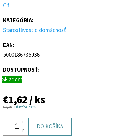
Cif
€1,33
Pôvodne:
€1,57
KATEGÓRIA
:
Starostlivosť o domácnosť
EAN
:
5000186735036
DOSTUPNOSŤ:
Skladom
€1,62
/ ks
€2,30
Ušetríte 29 %
DO KOŠÍKA