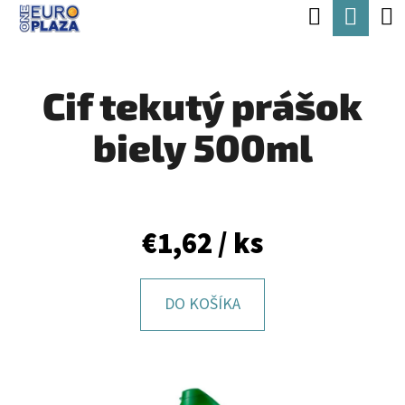
K
Hľadať
Nák
Prejsť
O
Späť
Späť
na
koší
Š
obsah
Cif tekutý prášok
Í
Č
K
biely 500ml
O
P
O
T
€1,62
/ ks
R
E
DO KOŠÍKA
B
U
J