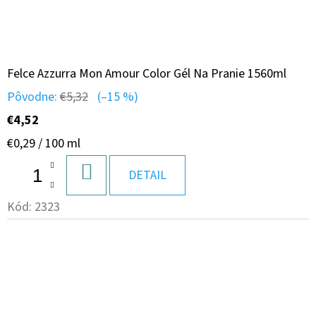
Felce Azzurra Mon Amour Color Gél Na Pranie 1560ml
Pôvodne:
€5,32
(–15 %)
€4,52
Jednotková
€0,29 / 100 ml
cena:
DO
DETAIL
KOŠÍKA
Kód:
2323