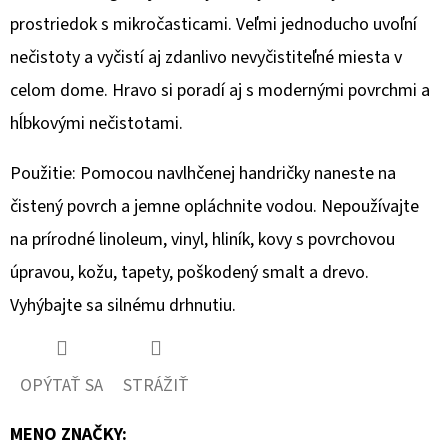
prostriedok s mikročasticami. Veľmi jednoducho uvoľní
O
nečistoty a vyčistí aj zdanlivo nevyčistiteľné miesta v
D
celom dome. Hravo si poradí aj s modernými povrchmi a
P
O
hĺbkovými nečistotami.
R
Použitie: Pomocou navlhčenej handričky naneste na
Ú
Č
čistený povrch a jemne opláchnite vodou. Nepoužívajte
A
na prírodné linoleum, vinyl, hliník, kovy s povrchovou
M
úpravou, kožu, tapety, poškodený smalt a drevo.
E
Vyhýbajte sa silnému drhnutiu.
PALMOLIVE
LONG
OPÝTAŤ SA
STRÁŽIŤ
&
SHINE
ŠAMPÓN
MENO ZNAČKY
:
350ML