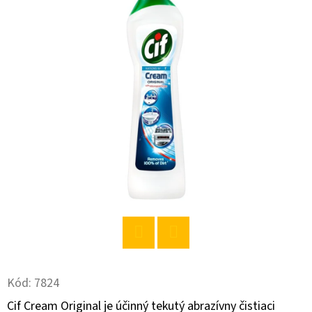
E
T
E
N
Á
J
S
Ť
?
Twitter
Facebook
HĽADAŤ
Kód:
7824
Cif Cream Original je účinný tekutý abrazívny čistiaci