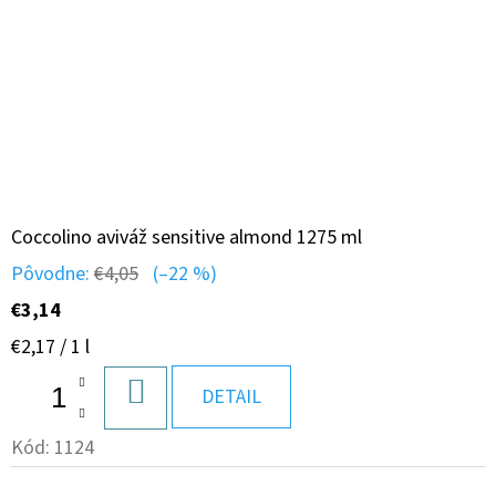
Coccolino aviváž sensitive almond 1275 ml
Pôvodne:
€4,05
(–22 %)
€3,14
Jednotková
€2,17 / 1 l
cena:
DO
DETAIL
KOŠÍKA
Kód:
1124