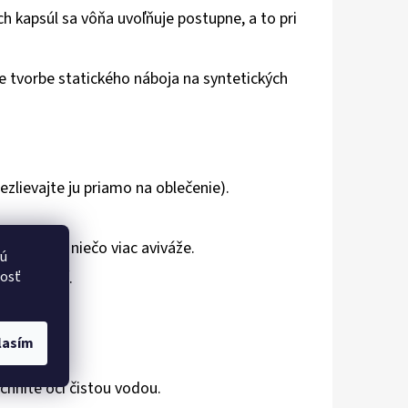
ch kapsúl sa vôňa uvoľňuje postupne, a to pri
je tvorbe statického náboja na syntetických
ezlievajte ju priamo na oblečenie).
použiť o niečo viac aviváže.
vú
nosť
ždom praní.
lasím
hnite oči čistou vodou.