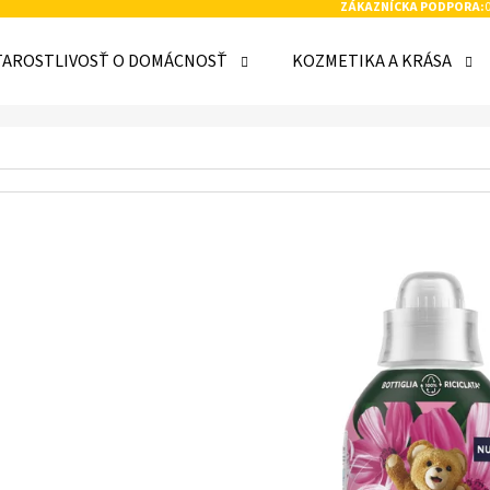
ZÁKAZNÍCKA PODPORA:
TAROSTLIVOSŤ O DOMÁCNOSŤ
KOZMETIKA A KRÁSA
 POTREBUJETE NÁJSŤ?
HĽADAŤ
ODPORÚČAME