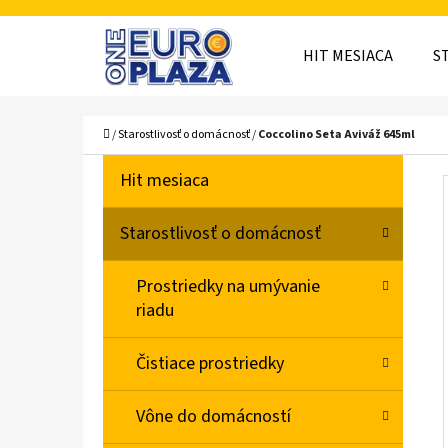
K
Prejsť
O
Späť
Späť
na
HIT MESIACA
S
Š
do
do
obsah
obchodu
obchodu
Í
ČO
Domov
/
Starostlivosť o domácnosť
/
Coccolino Seta Aviváž 645ml
K
B
K
Preskočiť
Hit mesiaca
A
O
kategórie
T
Č
Starostlivosť o domácnosť
E
N
G
Prostriedky na umývanie
Ó
Ý
riadu
R
P
I
A
Čistiace prostriedky
E
N
Vône do domácností
E