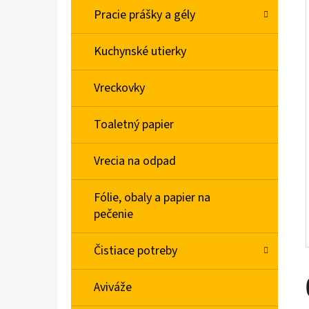
L
Pracie prášky a gély
SILAN COCONUT WATER AVIVÁŽ 770ML
Kuchynské utierky
€2,47
Vreckovky
Toaletný papier
Vrecia na odpad
Fólie, obaly a papier na
pečenie
Čistiace potreby
Aviváže