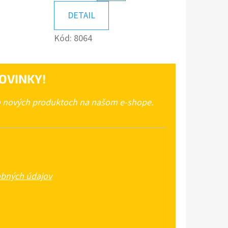
A
KOŠÍKA
DETAIL
Kód:
8064
OVINKY!
 o nových produktoch na našom e-shope.
bných údajov