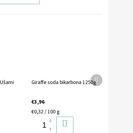
Ďalší
 Ušami
Giraffe soda bikarbona 1250g
produkt
€3,96
Jednotková
€0,32 / 100 g
cena:
DO