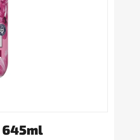
JASMIN 1L
ž 645ml