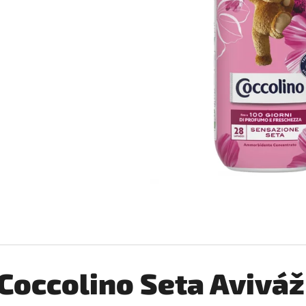
JAR ČISTIACI PROSTRIEDOK NA RIAD
AJAX NA PODLAHU 
ORGOVÁN (LILA) 905 ML
€2,06
€5,84
Coccolino Seta Avivá