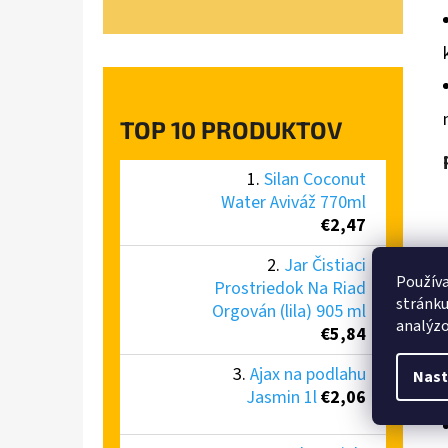
TOP 10 PRODUKTOV
Silan Coconut
Water Aviváž 770ml
€2,47
Jar Čistiaci
Používa
Prostriedok Na Riad
stránku
Orgován (lila) 905 ml
analýzo
€5,84
Ajax na podlahu
Nast
Jasmin 1l
€2,06