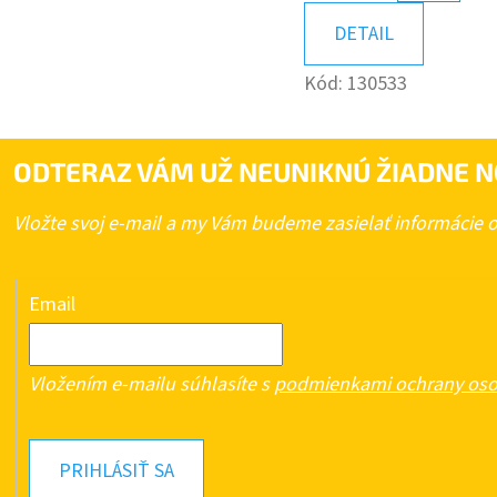
KOŠÍK
DETAIL
Kód:
130533
ODTERAZ VÁM UŽ NEUNIKNÚ ŽIADNE N
Vložte svoj e-mail a my Vám budeme zasielať informácie
Email
Vložením e-mailu súhlasíte s
podmienkami ochrany oso
PRIHLÁSIŤ SA