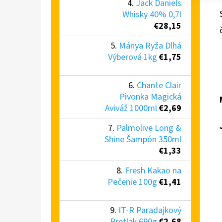
Jack Daniels
Whisky 40% 0,7l
€28,15
Mánya Ryža Dlhá
Výberová 1kg
€1,75
Chante Clair
Pivonka Magická
Aviváž 1000ml
€2,69
Palmolive Long &
Shine Šampón 350ml
€1,33
Fresh Kakao na
Pečenie 100g
€1,41
IT-R Paradajkový
Pretlak 690g
€2,68