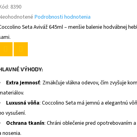
Kód:
8390
Priemerné
Neohodnotené
Podrobnosti hodnotenia
hodnotenie
Coccolino Seta Aviváž 645ml – menšie balenie hodvábnej hebk
produktu
sami.
je
0,0
Twitter
Facebook
z
HLAVNÉ VÝHODY:
5
Extra jemnosť
: Zmäkčuje vlákna odevov, čím zvyšuje komf
hviezdičiek.
materiálov.
Luxusná vôňa
: Coccolino Seta má jemnú a elegantnú vôňu
po vysušení.
Ochrana tkanín
: Chráni oblečenie pred opotrebovaním a 
a nosenia.