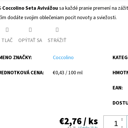
S
Coccolino Seta Avivážou
sa každé pranie premení na zážit
čím dodáte svojim oblečeniam pocit novoty a sviežosti.
TLAČ
OPÝTAŤ SA
STRÁŽIŤ
MENO ZNAČKY
:
Coccolino
KATEG
Jednotková
JEDNOTKOVÁ CENA:
€0,43 / 100 ml
HMOT
cena:
EAN
:
DOSTU
€2,76
/ ks