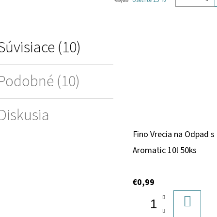
€3,25
Ušetríte 15 %
Súvisiace (10)
Podobné (10)
Diskusia
Fino Vrecia na Odpad s
Aromatic 10l 50ks
€0,99
DO