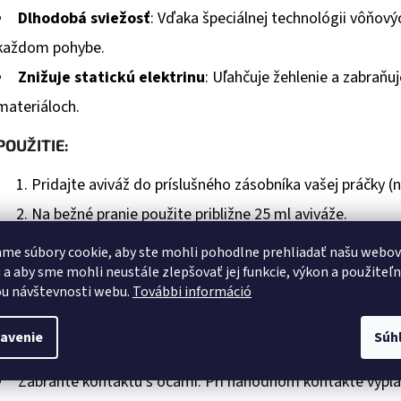
Dlhodobá sviežosť
: Vďaka špeciálnej technológii vôňový
každom pohybe.
Znižuje statickú elektrinu
: Uľahčuje žehlenie a zabraňu
materiáloch.
POUŽITIE:
Pridajte aviváž do príslušného zásobníka vašej práčky (n
Na bežné pranie použite približne 25 ml aviváže.
Pre extra jemnosť alebo väčšie množstvo prádla môžete 
me súbory cookie, aby ste mohli pohodlne prehliadať našu webo
 a aby sme mohli neustále zlepšovať jej funkcie, výkon a použiteľ
Vychutnajte si výslednú jemnosť a príjemnú vôňu po ka
u návštevnosti webu.
További információ
BEZPEČNOSTNÉ UPOZORNENIA:
avenie
Súh
Uchovávajte mimo dosahu detí.
Zabráňte kontaktu s očami. Pri náhodnom kontakte vyplác