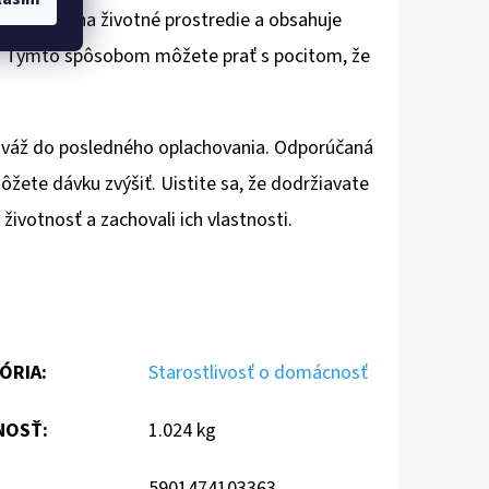
 ohľadom na životné prostredie a obsahuje
ode. Týmto spôsobom môžete prať s pocitom, že
viváž do posledného oplachovania. Odporúčaná
môžete dávku zvýšiť. Uistite sa, že dodržiavate
 životnosť a zachovali ich vlastnosti.
ÓRIA
:
Starostlivosť o domácnosť
NOSŤ
:
1.024 kg
5901474103363