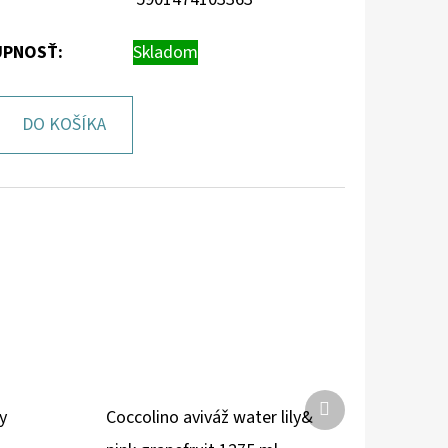
PNOSŤ:
Skladom
DO KOŠÍKA
Ďalší
ly
Coccolino aviváž water lily&
produkt