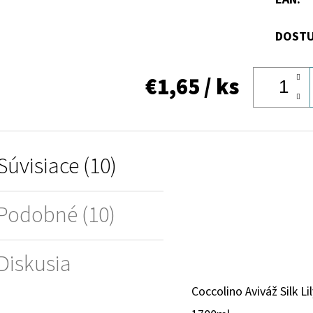
DOSTU
€1,65
/ ks
Súvisiace (10)
Podobné (10)
Diskusia
Coccolino Aviváž Silk Li