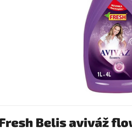
SILAN LOTUS AVIVÁŽ 2,772L
COCCOLINO SETA 
€6,99
€2,76
Pôvodne:
€3,25
Fresh Belis aviváž flo