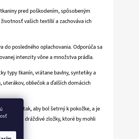
 tkaniny pred poškodením, spôsobeným
životnosť vašich textílií a zachováva ich
áva do posledného oplachovania. Odporúča sa
rovanej intenzity vône a množstva prádla.
y typy tkanín, vrátane bavlny, syntetiky a
, uterákov, obliečok a ďalších domácich
mulovaný tak, aby bol šetrný k pokožke, a je
vú
nosť
uje žiadne dráždivé zložky, ktoré by mohli
lasím