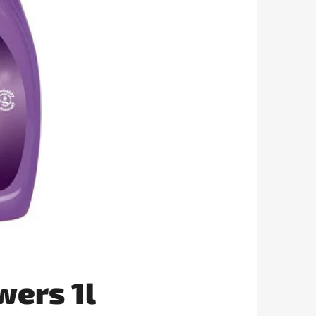
AVIVÁŽ 645ML
wers 1l