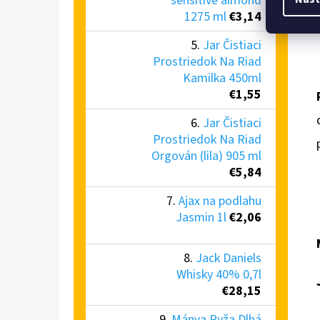
sensitive almond
1275 ml
€3,14
Jar Čistiaci
Prostriedok Na Riad
Kamilka 450ml
€1,55
Jar Čistiaci
Prostriedok Na Riad
Orgován (lila) 905 ml
€5,84
Ajax na podlahu
Jasmin 1l
€2,06
Jack Daniels
Whisky 40% 0,7l
€28,15
Mánya Ryža Dlhá