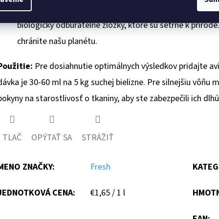
Ekologické zloženie:
Fresh aviváž Flowers sa vyrába s
biologicky odbúrateľné zložky, ktoré sú šetrné k prír
chránite našu planétu.
Použitie:
Pre dosiahnutie optimálnych výsledkov pridajte a
dávka je 30-60 ml na 5 kg suchej bielizne. Pre silnejšiu vôňu 
pokyny na starostlivosť o tkaniny, aby ste zabezpečili ich dlhú
TLAČ
OPÝTAŤ SA
STRÁŽIŤ
MENO ZNAČKY
:
Fresh
KATEG
Jednotková
JEDNOTKOVÁ CENA:
€1,65 / 1 l
HMOT
cena:
EAN
: