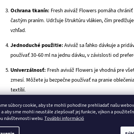
Ochrana tkanín:
Fresh aviváž Flowers pomáha chrániť
častým praním. Udržuje štruktúru vlákien, čím predlžuje 
vzhľad.
Jednoduché použitie:
Aviváž sa ľahko dávkuje a prid
používať 30-60 ml na jednu dávku, v závislosti od prefe
Univerzálnosť:
Fresh aviváž Flowers je vhodná pre všetk
zmesí. Môžete ju bezpečne používať na pranie oblečenia
textílií.
Šetrnosť k pokožke:
Tento avivážny prostriedok je for
me súbory cookie, aby ste mohli pohodlne prehliadať našu webo
 a aby sme mohli neustále zlepšovať jej funkcie, výkon a použiteľ
ideálny pre rodiny s deťmi a citlivou pokožkou. Neobsah
u návštevnosti webu.
További információ
spôsobiť alergické reakcie.
avenie
Súh