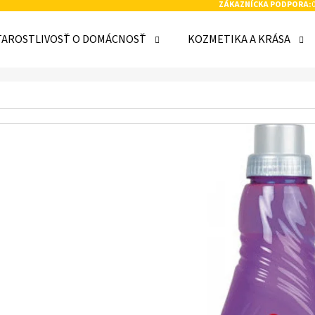
ZÁKAZNÍCKA PODPORA:
TAROSTLIVOSŤ O DOMÁCNOSŤ
KOZMETIKA A KRÁSA
 POTREBUJETE NÁJSŤ?
HĽADAŤ
ODPORÚČAME