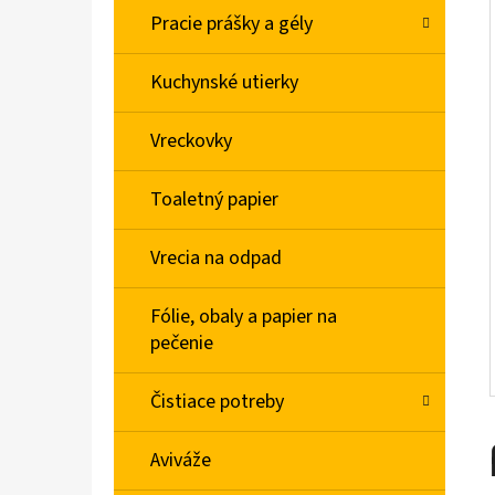
L
Pracie prášky a gély
BABA SPRCHOVÝ GÉL MAGNOLIA 750ML
Kuchynské utierky
€4,78
Vreckovky
Toaletný papier
Vrecia na odpad
Fólie, obaly a papier na
pečenie
Čistiace potreby
Aviváže