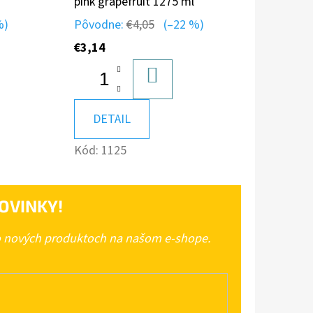
pink grapefruit 1275 ml
%)
Pôvodne:
€4,05
(–22 %)
€3,14
DO
A
KOŠÍKA
DETAIL
Kód:
1125
OVINKY!
 o nových produktoch na našom e-shope.