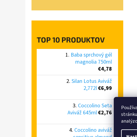
TOP 10 PRODUKTOV
Baba sprchový gél
magnolia 750ml
€4,78
Silan Lotus Aviváž
2,772l
€6,99
Coccolino Seta
Používa
Aviváž 645ml
€2,76
stránku
analýzo
Coccolino aviváž
Nast