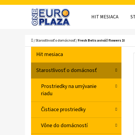
K
Prejsť
O
Späť
Späť
na
HIT MESIACA
S
Š
do
do
obsah
obchodu
obchodu
Í
ČO
Domov
/
Starostlivosť o domácnosť
/
Fresh Belis aviváž flowers 1l
K
B
K
Preskočiť
Hit mesiaca
A
O
kategórie
T
Č
Starostlivosť o domácnosť
E
N
G
Prostriedky na umývanie
Ó
Ý
riadu
R
P
I
A
Čistiace prostriedky
E
N
Vône do domácností
E