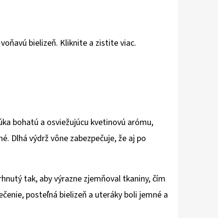
ňavú bielizeň. Kliknite a zistite viac.
úka bohatú a osviežujúcu kvetinovú arómu,
é. Dlhá výdrž vône zabezpečuje, že aj po
hnutý tak, aby výrazne zjemňoval tkaniny, čím
čenie, posteľná bielizeň a uteráky boli jemné a