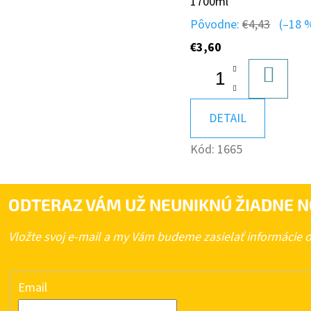
1700ml
Pôvodne:
€4,43
(–18 
€3,60
DO
KOŠÍK
DETAIL
Kód:
1665
ODTERAZ VÁM UŽ NEUNIKNÚ ŽIADNE N
Vložte svoj e-mail a my Vám budeme zasielať informácie
Email