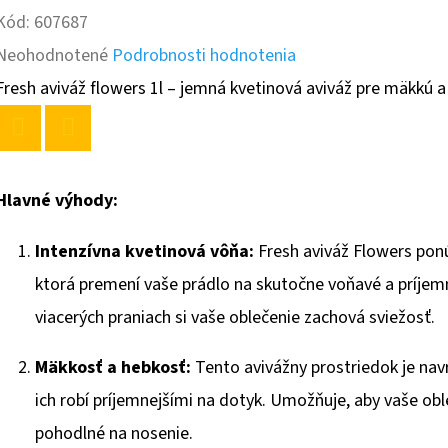
Kód:
607687
Priemerné
Neohodnotené
Podrobnosti hodnotenia
hodnotenie
Fresh aviváž flowers 1l – jemná kvetinová aviváž pre mäkkú a vo
produktu
je
Twitter
Facebook
0,0
Hlavné výhody:
z
Intenzívna kvetinová vôňa:
Fresh aviváž Flowers pon
5
ktorá premení vaše prádlo na skutočne voňavé a príjemn
hviezdičiek.
viacerých praniach si vaše oblečenie zachová sviežosť.
Mäkkosť a hebkosť:
Tento avivážny prostriedok je navr
ich robí príjemnejšími na dotyk. Umožňuje, aby vaše oble
pohodlné na nosenie.