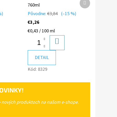
Ďalší
760ml
produkt
%)
Pôvodne:
€3,84
(–15 %)
€3,26
Jednotková
€0,43 / 100 ml
cena:
DO
A
KOŠÍKA
DETAIL
Kód:
8329
OVINKY!
 o nových produktoch na našom e-shope.