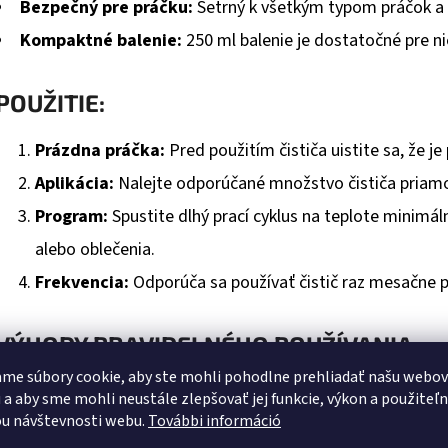
Bezpečný pre práčku:
Šetrný k všetkým typom práčok 
Kompaktné balenie:
250 ml balenie je dostatočné pre ni
POUŽITIE:
Prázdna práčka:
Pred použitím čističa uistite sa, že je
Aplikácia:
Nalejte odporúčané množstvo čističa priamo
Program:
Spustite dlhý prací cyklus na teplote minimál
alebo oblečenia.
Frekvencia:
Odporúča sa používať čistič raz mesačne p
VÝHODY PRAVIDELNÉHO POUŽÍVANIA:
me súbory cookie, aby ste mohli pohodlne prehliadať našu webo
Predlžuje životnosť práčky.
 a aby sme mohli neustále zlepšovať jej funkcie, výkon a použiteľ
u návštevnosti webu.
További információ
Znižuje spotrebu energie vďaka čistým súčastiam.