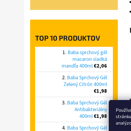
TOP 10 PRODUKTOV
Baba sprchový gél
macaron sladká
mandľa 400ml
€2,06
Baba Sprchový Gél
Zelený Citrón 400ml
€1,98
Baba Sprchový Gél
Antibakteriálny
Používa
400ml
€1,98
stránku
analýzo
Baba Sprchový Gél