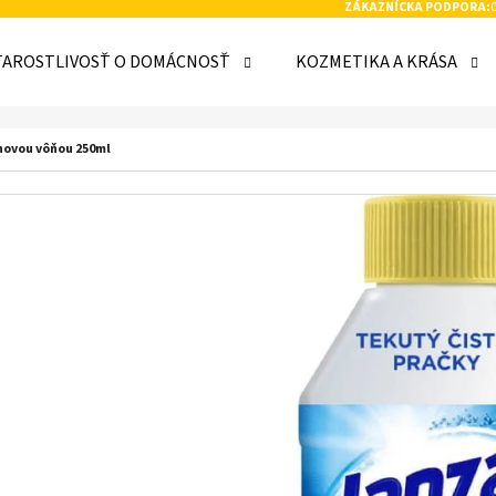
ZÁKAZNÍCKA PODPORA:
TAROSTLIVOSŤ O DOMÁCNOSŤ
KOZMETIKA A KRÁSA
 POTREBUJETE NÁJSŤ?
ónovou vôňou 250ml
HĽADAŤ
ODPORÚČAME