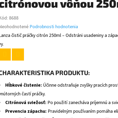
citrónovou vôňou 25
Kód:
8688
Priemerné
Neohodnotené
Podrobnosti hodnotenia
hodnotenie
Lanza čistič práčky citrón 250ml – Odstráni usadeniny a zápa
produktu
vy.
je
0,0
Twitter
Facebook
z
CHARAKTERISTIKA PRODUKTU:
5
Hĺbkové čistenie:
Účinne odstraňuje zvyšky pracích pros
hviezdičiek.
vnútorných častí práčky.
Citrónová sviežosť:
Po použití zanecháva príjemnú a svi
Prevencia zápachu:
Pravidelným používaním pomáha eli