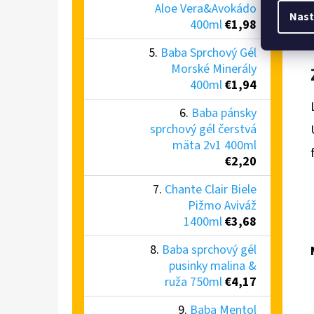
Aloe Vera&Avokádo
Nast
400ml
€1,98
Baba Sprchový Gél
Morské Minerály
400ml
€1,94
Baba pánsky
sprchový gél čerstvá
mäta 2v1 400ml
€2,20
Chante Clair Biele
Pižmo Aviváž
1400ml
€3,68
Baba sprchový gél
pusinky malina &
ruža 750ml
€4,17
Baba Mentol