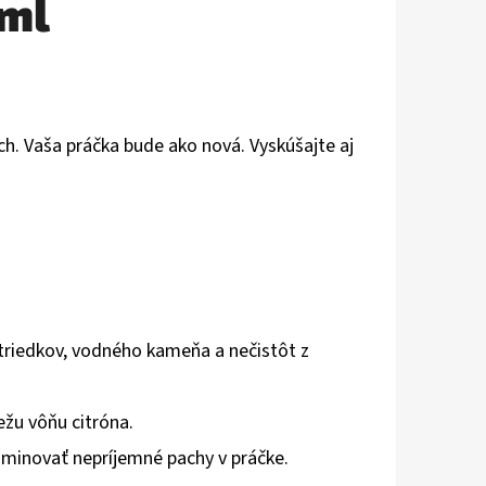
0ml
ch. Vaša práčka bude ako nová. Vyskúšajte aj
triedkov, vodného kameňa a nečistôt z
ežu vôňu citróna.
minovať nepríjemné pachy v práčke.