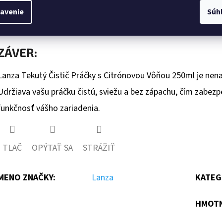
Zabezpečuje, že bielizeň je praná v hygienicky čistom pros
avenie
Súh
Minimalizuje riziko poškodenia práčky usadeninami.
ZÁVER:
Lanza Tekutý Čistič Práčky s Citrónovou Vôňou 250ml je ne
Udržiava vašu práčku čistú, sviežu a bez zápachu, čím zabezp
funkčnosť vášho zariadenia.
TLAČ
OPÝTAŤ SA
STRÁŽIŤ
MENO ZNAČKY
:
Lanza
KATEG
HMOT