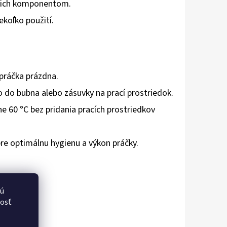
a ich komponentom.
ekoľko použití.
 práčka prázdna.
 do bubna alebo zásuvky na prací prostriedok.
ne 60 °C bez pridania pracích prostriedkov
re optimálnu hygienu a výkon práčky.
vú
nosť