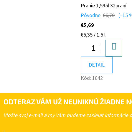
Pranie 1,595l 32praní
Pôvodne:
€6,70
(–15 
€5,69
Jednotková
€5,35 / 1.5 l
cena:
DO
KOŠÍK
DETAIL
Kód:
1842
ODTERAZ VÁM UŽ NEUNIKNÚ ŽIADNE N
Vložte svoj e-mail a my Vám budeme zasielať informácie