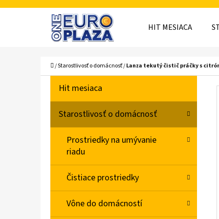
K
Prejsť
O
Späť
Späť
na
HIT MESIACA
S
Š
do
do
obsah
obchodu
obchodu
Í
ČO
Domov
/
Starostlivosť o domácnosť
/
Lanza tekutý čistič práčky s citr
K
B
K
Preskočiť
Hit mesiaca
A
O
kategórie
T
Č
Starostlivosť o domácnosť
E
N
G
Prostriedky na umývanie
Ó
Ý
riadu
R
P
I
A
Čistiace prostriedky
E
N
Vône do domácností
E