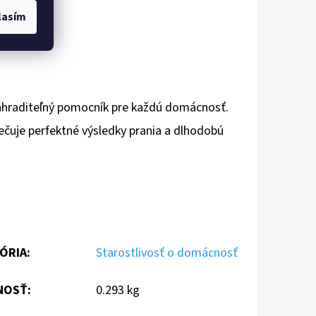
tredí.
lasím
nahraditeľný pomocník pre každú domácnosť.
ečuje perfektné výsledky prania a dlhodobú
ÓRIA
:
Starostlivosť o domácnosť
NOSŤ
:
0.293 kg