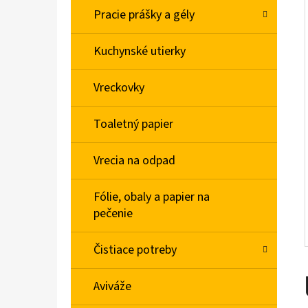
L
Pracie prášky a gély
BABA SPRCHOVÝ GÉL MACARON SLADKÁ
Kuchynské utierky
MANDĽA 400ML
€2,06
Vreckovky
Toaletný papier
Vrecia na odpad
Fólie, obaly a papier na
pečenie
Čistiace potreby
Aviváže