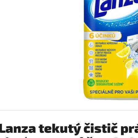
BABA SPRCHOVÝ GÉL ZELENÝ CITRÓN 400ML
BABA SPRCHOVÝ G
400ML
€1,98
€1,98
Lanza tekutý čistič pr