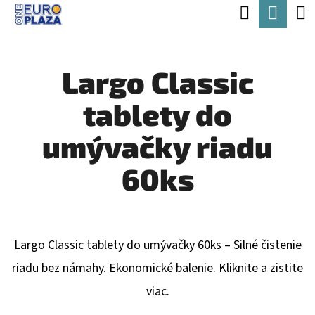
K
Hľadať
Nák
Prejsť
O
Späť
Späť
na
koší
Š
obsah
Largo Classic
Í
Č
K
tablety do
O
P
umývačky riadu
O
60ks
T
R
E
Largo Classic tablety do umývačky 60ks – Silné čistenie
B
riadu bez námahy. Ekonomické balenie. Kliknite a zistite
U
viac.
J