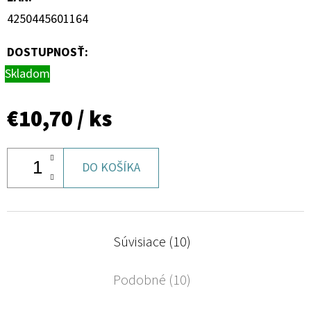
4250445601164
DOSTUPNOSŤ:
Skladom
€10,70
/ ks
DO KOŠÍKA
Súvisiace (10)
Podobné (10)