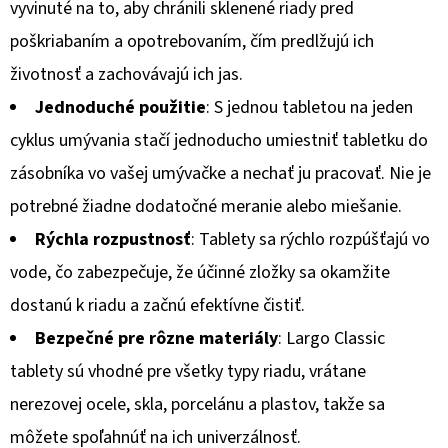
€1,75
vyvinuté na to, aby chránili sklenené riady pred
poškriabaním a opotrebovaním, čím predlžujú ich
životnosť a zachovávajú ich jas.
Jednoduché použitie
: S jednou tabletou na jeden
cyklus umývania stačí jednoducho umiestniť tabletku do
zásobníka vo vašej umývačke a nechať ju pracovať. Nie je
potrebné žiadne dodatočné meranie alebo miešanie.
Rýchla rozpustnosť
: Tablety sa rýchlo rozpúšťajú vo
vode, čo zabezpečuje, že účinné zložky sa okamžite
dostanú k riadu a začnú efektívne čistiť.
Bezpečné pre rôzne materiály
: Largo Classic
tablety sú vhodné pre všetky typy riadu, vrátane
nerezovej ocele, skla, porcelánu a plastov, takže sa
môžete spoľahnúť na ich univerzálnosť.