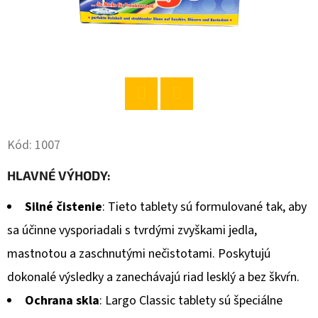
O
D
P
O
R
Twitter
Facebook
Ú
Č
Kód:
1007
A
HLAVNÉ VÝHODY:
M
E
Silné čistenie
: Tieto tablety sú formulované tak, aby
sa účinne vysporiadali s tvrdými zvyškami jedla,
MÁNYA
mastnotou a zaschnutými nečistotami. Poskytujú
RYŽA
DLHÁ
dokonalé výsledky a zanechávajú riad lesklý a bez škvŕn.
VÝBEROVÁ
1KG
Ochrana skla
: Largo Classic tablety sú špeciálne