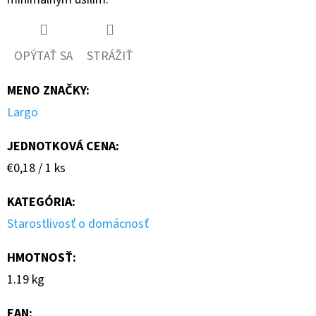
OPÝTAŤ SA
STRÁŽIŤ
MENO ZNAČKY
:
Largo
JEDNOTKOVÁ CENA:
Jednotková
€0,18 / 1 ks
cena:
KATEGÓRIA
:
Starostlivosť o domácnosť
HMOTNOSŤ
:
1.19 kg
EAN
: