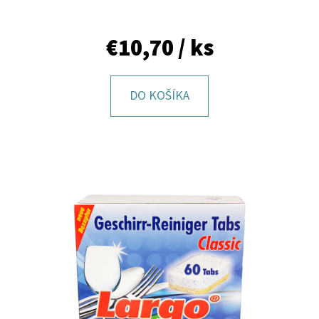
E
T
€10,70
/ ks
E
N
DO KOŠÍKA
Á
J
S
Ť
?
HĽADAŤ