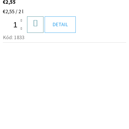
€2,55
Jednotková
€2,55 / 2 l
cena:
DO
DETAIL
KOŠÍKA
Kód:
1833