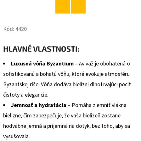
O
Twitter
Facebook
D
Kód:
4420
P
O
R
HLAVNÉ VLASTNOSTI:
Ú
Č
Luxusná vôňa Byzantium
– Aviváž je obohatená o
A
sofistikovanú a bohatú vôňu, ktorá evokuje atmosféru
M
Byzantskej ríše. Vôňa dodáva bielizni dlhotrvajúci pocit
E
čistoty a elegancie.
Jemnosť a hydratácia
– Pomáha zjemniť vlákna
BABA
bielizne, čím zabezpečuje, že vaša bielizeň zostane
MENTOL
PÁNSKY
hodvábne jemná a príjemná na dotyk, bez toho, aby sa
SPRCHOVÝ
GÉL
vysušovala.
750