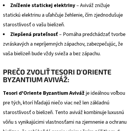
ML
Zníženie statickej elektriny
– Aviváž znižuje
€4,06
statickú elektrinu a uľahčuje žehlenie, čím zjednodušuje
starostlivosť o vašu bielizeň.
Zlepšená prateľnosť
– Pomáha predchádzať tvorbe
zvráskavých a nepríjemných zápachov, zabezpečujúc, že
vaša bielizeň bude vždy svieža a bez zápachu.
PREČO ZVOLIŤ TESORI D'ORIENTE
BYZANTIUM AVIVÁŽ:
Tesori d'Oriente Byzantium Aviváž
je ideálnou voľbou
pre tých, ktorí hľadajú niečo viac než len základnú
starostlivosť o bielizeň. Tento aviváž kombinuje luxusnú
vôňu s vynikajúcimi vlastnosťami na zjemnenie a ochranu