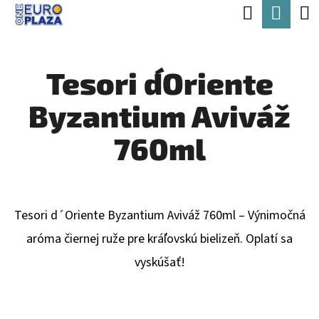
K
Hľadať
Nák
Prejsť
O
Späť
Späť
na
koší
Š
obsah
Tesori d´Oriente
Í
Č
K
Byzantium Aviváž
O
P
760ml
O
T
R
Tesori d´Oriente Byzantium Aviváž 760ml – Výnimočná
E
aróma čiernej ruže pre kráľovskú bielizeň. Oplatí sa
B
vyskúšať!
U
J