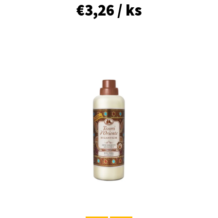
E
€3,26
/ ks
T
E
N
Á
J
S
Ť
?
HĽADAŤ