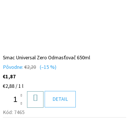
Smac Universal Zero Odmasťovač 650ml
Pôvodne:
€2,20
(–15 %)
€1,87
Jednotková
€2,88 / 1 l
cena:
DO
DETAIL
KOŠÍKA
Kód:
7465