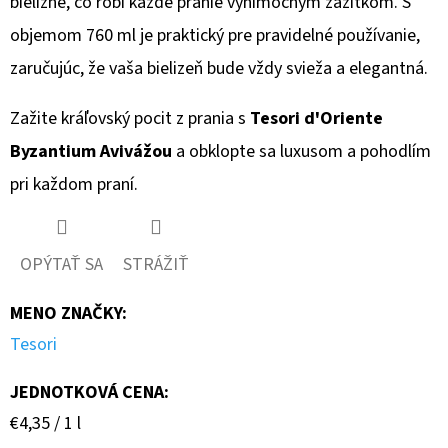
bielizne, čo robí každé pranie výnimočným zážitkom. S
objemom 760 ml je praktický pre pravidelné používanie,
zaručujúc, že vaša bielizeň bude vždy svieža a elegantná.
Zažite kráľovský pocit z prania s
Tesori d'Oriente
Byzantium Avivážou
a obklopte sa luxusom a pohodlím
pri každom praní.
OPÝTAŤ SA
STRÁŽIŤ
MENO ZNAČKY
:
Tesori
JEDNOTKOVÁ CENA:
Jednotková
€4,35 / 1 l
cena: