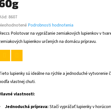
60g
Kód:
8607
Priemerné
Neohodnotené
Podrobnosti hodnotenia
hodnotenie
Reccs Polotovar na vyprážanie zemiakových lupienkov v tvar
produktu
zemiakových lupienkov určených na domácu prípravu.
je
0,0
Twitter
Facebook
z
Tieto lupienky sú ideálne na rýchle a jednoduché vytvorenie
5
podľa vlastnej chuti.
hviezdičiek.
Hlavné vlastnosti:
Jednoduchá príprava:
Stačí vyprážať lupienky v horúcom