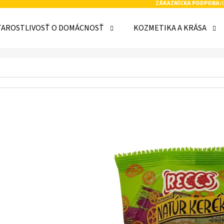
ZÁKAZNÍCKA PODPORA:
TAROSTLIVOSŤ O DOMÁCNOSŤ
KOZMETIKA A KRÁSA
 POTREBUJETE NÁJSŤ?
HĽADAŤ
ODPORÚČAME