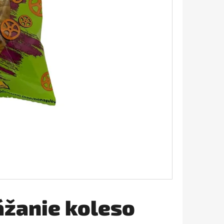
AVIVÁŽ 645ML
ážanie koleso