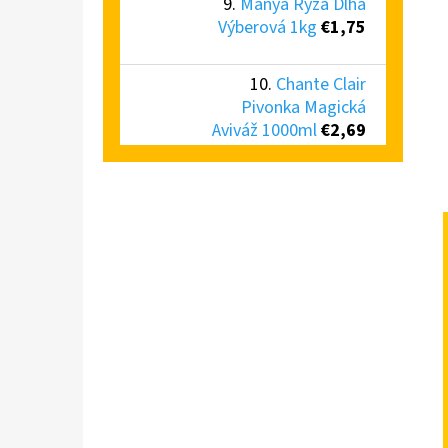
Mánya Ryža Dlhá
Výberová 1kg
€1,75
Chante Clair
Pivonka Magická
Aviváž 1000ml
€2,69