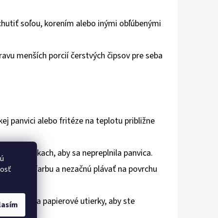
hutiť soľou, korením alebo inými obľúbenými
ravu menších porcií čerstvých čipsov pre seba
j panvici alebo fritéze na teplotu približne
alých dávkach, aby sa nepreplnila panvica.
vú
u zlatistú farbu a nezačnú plávať na povrchu
nosť
ožte ich na papierové utierky, aby ste
lasím