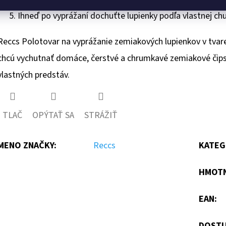
Ihneď po vyprážaní dochuťte lupienky podľa vlastnej chu
Reccs Polotovar na vyprážanie zemiakových lupienkov v tvare k
chcú vychutnať domáce, čerstvé a chrumkavé zemiakové čipsy
vlastných predstáv.
TLAČ
OPÝTAŤ SA
STRÁŽIŤ
MENO ZNAČKY
:
Reccs
KATEG
HMOT
EAN
:
DOSTU