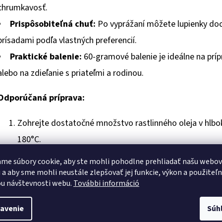
chrumkavosť.
Prispôsobiteľná chuť:
Po vyprážaní môžete lupienky doc
prísadami podľa vlastných preferencií.
Praktické balenie:
60-gramové balenie je ideálne na príp
alebo na zdieľanie s priateľmi a rodinou.
Odporúčaná príprava:
Zohrejte dostatočné množstvo rastlinného oleja v hlboke
180°C.
Vložte sušené zemiakové lupienky do horúceho oleja v m
me súbory cookie, aby ste mohli pohodlne prehliadať našu webo
Vyprážajte lupienky približne 1-2 minúty, kým nedosiahn
 a aby sme mohli neustále zlepšovať jej funkcie, výkon a použiteľ
u návštevnosti webu.
További információ
oleja.
Pomocou dierovanej lyžice vyberte lupienky z oleja a pol
avenie
Súh
odstránili prebytočný olej.