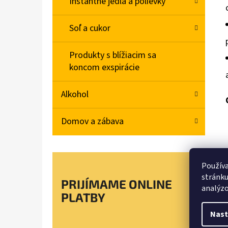
Instantné jedlá a polievky
Soľ a cukor
Produkty s blížiacim sa
koncom exspirácie
Alkohol
Domov a zábava
Používa
stránku
PRIJÍMAME ONLINE
analýzo
PLATBY
Nast