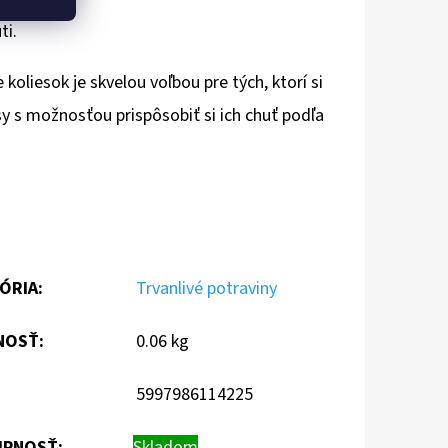
ti.
oliesok je skvelou voľbou pre tých, ktorí si
 s možnosťou prispôsobiť si ich chuť podľa
ÓRIA
:
Trvanlivé potraviny
NOSŤ
:
0.06 kg
5997986114225
PNOSŤ:
Skladom