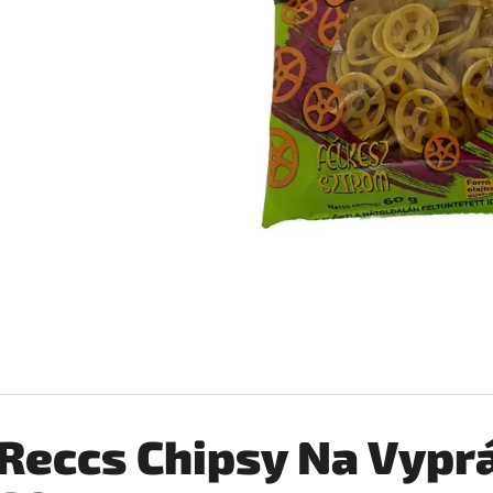
SILAN LOTUS AVIVÁŽ 2,772L
COCCOLINO SETA 
€6,99
€2,76
Pôvodne:
€3,25
Reccs Chipsy Na Vypr