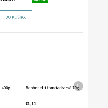
DO KOŠÍKA
Ďalší
á 400g
Bonbonetti franciadrazsé 70g
produkt
€1,11