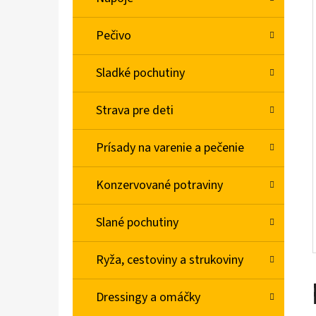
L
Pečivo
BABA SPRCHOVÝ GÉL MAGNOLIA 750ML
€4,78
Sladké pochutiny
Strava pre deti
Prísady na varenie a pečenie
Konzervované potraviny
Slané pochutiny
Ryža, cestoviny a strukoviny
Dressingy a omáčky