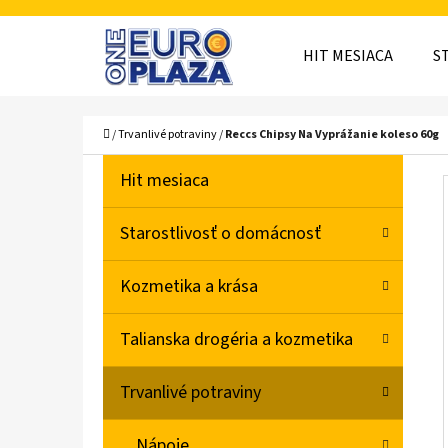
K
Prejsť
O
Späť
Späť
na
HIT MESIACA
S
Š
do
do
obsah
obchodu
obchodu
Í
ČO
Domov
/
Trvanlivé potraviny
/
Reccs Chipsy Na Vyprážanie koleso 60g
K
B
K
Preskočiť
Hit mesiaca
A
O
kategórie
T
Č
Starostlivosť o domácnosť
E
N
G
Kozmetika a krása
Ó
Ý
R
P
Talianska drogéria a kozmetika
I
A
E
Trvanlivé potraviny
N
E
Nápoje