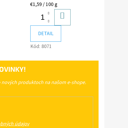
Jednotková
€1,59 / 100 g
cena:
DO
A
KOŠÍKA
DETAIL
Kód:
8071
OVINKY!
 o nových produktoch na našom e-shope.
bných údajov