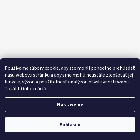
E
E
T
E
N
Á
J
S
Používame súbory cookie, aby ste mohli pohodlne prehliadať
Ť
našu webovú stránku a aby sme mohli neustále zlepšovať jej
funkcie, výkon a použiteľnosť analýzou návštevnosti webu.
?
További információ
Nastavenie
HĽADAŤ
Objavte široký výber domácich potrieb, sladkostí, potravín a čistiacich
Súhlasím
prostriedkov za výhodné ceny každý deň!