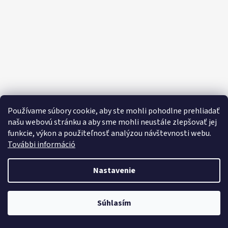
E
E
T
E
N
Á
J
S
Používame súbory cookie, aby ste mohli pohodlne prehliadať
Ť
našu webovú stránku a aby sme mohli neustále zlepšovať jej
funkcie, výkon a použiteľnosť analýzou návštevnosti webu.
?
További információ
Nastavenie
HĽADAŤ
Objavte široký výber domácich potrieb, sladkostí, potravín a čistiacich
Súhlasím
prostriedkov za výhodné ceny každý deň!