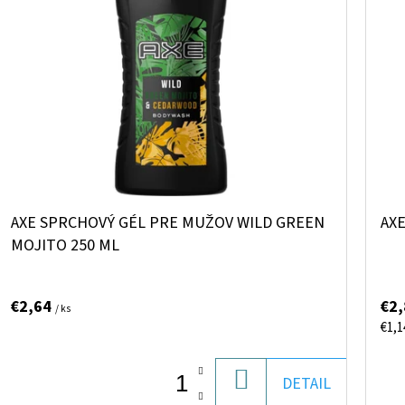
AXE SPRCHOVÝ GÉL PRE MUŽOV WILD GREEN
AX
MOJITO 250 ML
€2,64
€2
/ ks
Jed
€1,1
cena
DO
DETAIL