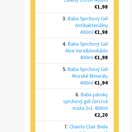
Zelený Citrón 400ml
€1,98
Baba Sprchový Gél
Antibakteriálny
400ml
€1,98
Baba Sprchový Gél
Aloe Vera&Avokádo
400ml
€1,98
Baba Sprchový Gél
Morské Minerály
400ml
€1,94
Baba pánsky
sprchový gél čerstvá
mäta 2v1 400ml
€2,20
Chante Clair Biele