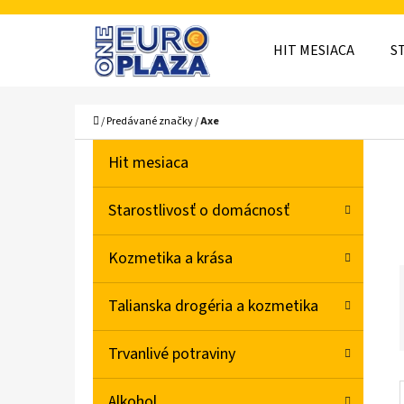
K
Prejsť
O
Späť
Späť
na
HIT MESIACA
S
Š
do
do
obsah
obchodu
obchodu
Í
ČO
Domov
/
Predávané značky
/
Axe
K
B
K
Preskočiť
Hit mesiaca
A
O
kategórie
T
Č
Starostlivosť o domácnosť
E
N
G
Kozmetika a krása
Ó
Ý
R
P
Talianska drogéria a kozmetika
I
A
E
Trvanlivé potraviny
N
E
Alkohol