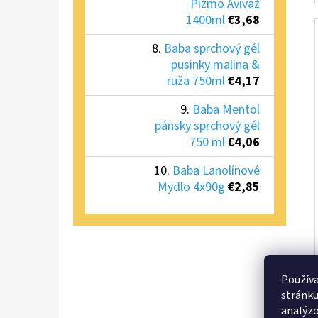
Pižmo Aviváž
1400ml
€3,68
Baba sprchový gél
pusinky malina &
ruža 750ml
€4,17
Baba Mentol
pánsky sprchový gél
750 ml
€4,06
Baba Lanolínové
Mydlo 4x90g
€2,85
Používa
stránku
analýzo