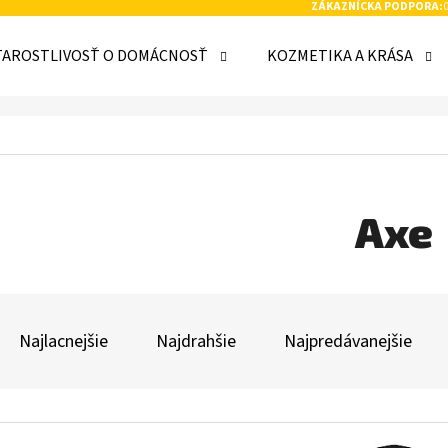
ZÁKAZNÍCKA PODPORA:
TAROSTLIVOSŤ O DOMÁCNOSŤ
KOZMETIKA A KRÁSA
 POTREBUJETE NÁJSŤ?
HĽADAŤ
Axe
R
ODPORÚČAME
A
Najlacnejšie
Najdrahšie
Najpredávanejšie
D
E
V
N