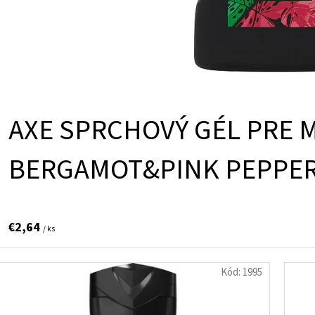
AXE SPRCHOVÝ GÉL PRE 
BERGAMOT&PINK PEPPER
€2,64
/ ks
Kód:
1995