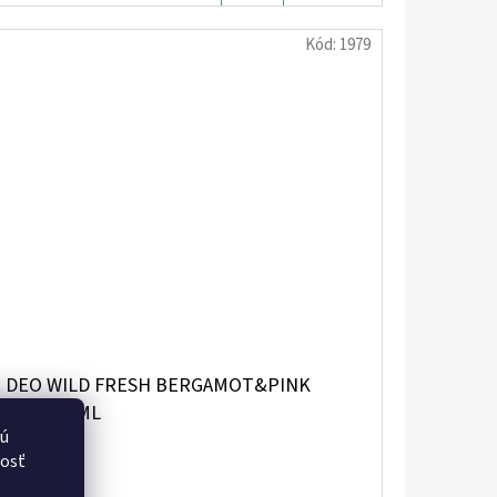
KOŠÍKA
Kód:
1979
E DEO WILD FRESH BERGAMOT&PINK
PPER 150ML
vú
nosť
,34
/ ks