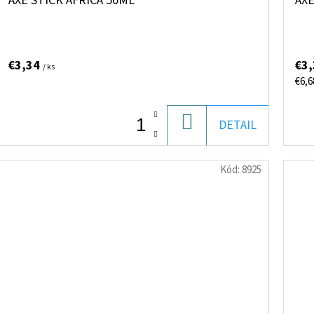
AXE STICK AFRICA 50ML
AXE
€3,34
€3
/ ks
Jed
€6,6
cena
DO
DETAIL
KOŠÍKA
Kód:
8925