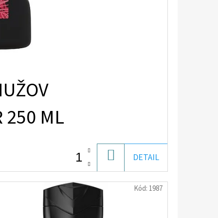
MUŽOV
 250 ML
DO
DETAIL
KOŠÍKA
Kód:
1987