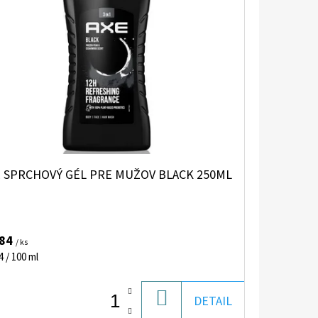
E SPRCHOVÝ GÉL PRE MUŽOV BLACK 250ML
,84
/ ks
notková
4 / 100 ml
:
DO
DETAIL