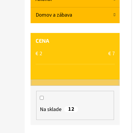
L
Domov a zábava
BABA SPRCHOVÝ GÉL MACARON SLADKÁ
MANDĽA 400ML
€2,06
CENA
€
2
€
7
12
Na sklade