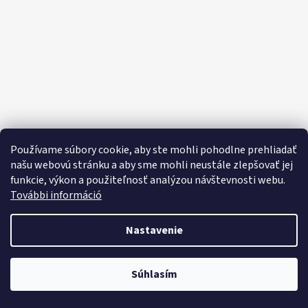
E
E
T
E
N
Á
J
S
Používame súbory cookie, aby ste mohli pohodlne prehliadať
Ť
našu webovú stránku a aby sme mohli neustále zlepšovať jej
funkcie, výkon a použiteľnosť analýzou návštevnosti webu.
?
További információ
Nastavenie
HĽADAŤ
Objavte široký výber domácich potrieb, sladkostí, potravín a čistiacich
Súhlasím
prostriedkov za výhodné ceny každý deň!