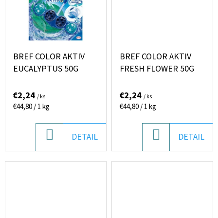
O
D
P
BREF COLOR AKTIV
BREF COLOR AKTIV
O
EUCALYPTUS 50G
FRESH FLOWER 50G
R
Ú
€2,24
€2,24
Č
/ ks
/ ks
Jednotková
Jednotková
€44,80 / 1 kg
€44,80 / 1 kg
A
cena:
cena:
M
E
DO
DO
DETAIL
DETAIL
KOŠÍKA
KOŠÍKA
PALMOLIVE
LONG
&
SHINE
ŠAMPÓN
350ML