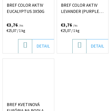
BREF COLOR AKTIV
BREF COLOR AKTIV
EUCALYPTUS 3X50G
LEVANDER (PURPLE)
3X50G
€3,76
€3,76
/ ks
/ ks
Jednotková
Jednotková
€25,07 / 1 kg
€25,07 / 1 kg
cena:
cena:
DO
DO
DETAIL
DETAIL
KOŠÍKA
KOŠÍKA
BREF KVETINOVÁ
EUFÓRIA NA PODLAHY