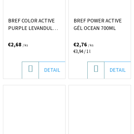
€1,33
Pôvodne:
€1,57
BREF COLOR ACTIVE
BREF POWER ACTIVE
PURPLE LEVANDULA
GÉL OCEAN 700ML
2X50G
€2,68
€2,76
/ ks
/ ks
Jednotková
€3,94 / 1 l
cena:
DO
DO
DETAIL
DETAIL
KOŠÍKA
KOŠÍKA