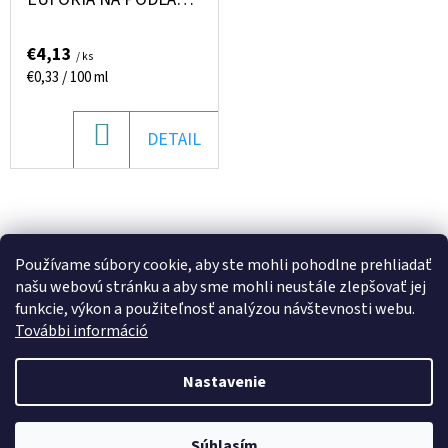
1250ML
€4,13
/ ks
Jednotková
€0,33 / 100 ml
cena:
DO
DETAIL
KOŠÍKA
9
položiek celkom
Používame súbory cookie, aby ste mohli pohodlne prehliadať
O
našu webovú stránku a aby sme mohli neustále zlepšovať jej
V
funkcie, výkon a použiteľnosť analýzou návštevnosti webu.
L
További információ
Á
Z
D
Nastavenie
Á
Vytvoril Shoptet
A
P
C
Copyright 2026
One Euro Plaza
. Všetky práva vyhradené.
Objavte široký výber domácich potrieb, sladkostí, potravín a čistiacich
Súhlasím