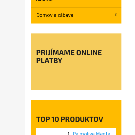
L
Domov a zábava
PALMOLIVE MENTA PROTI LUPINÁM ŠAMPÓN
350ML
€1,33
Pôvodne:
€1,57
PRIJÍMAME ONLINE
PLATBY
TOP 10 PRODUKTOV
Palmolive Menta