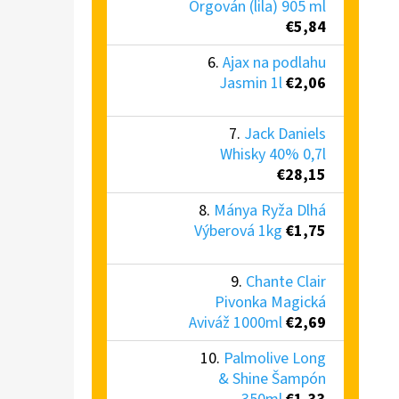
Orgován (lila) 905 ml
€5,84
Ajax na podlahu
Jasmin 1l
€2,06
Jack Daniels
Whisky 40% 0,7l
€28,15
Mánya Ryža Dlhá
Výberová 1kg
€1,75
Chante Clair
Pivonka Magická
Aviváž 1000ml
€2,69
Palmolive Long
& Shine Šampón