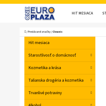
K
Prejsť
O
Späť
Späť
na
HIT MESIACA
S
Š
do
do
obsah
obchodu
obchodu
Í
ČO
Domov
/
Predávané značky
/
Cleanic
K
B
K
Preskočiť
Hit mesiaca
A
O
kategórie
T
Č
Starostlivosť o domácnosť
E
N
G
Kozmetika a krása
Ó
Ý
R
P
Talianska drogéria a kozmetika
I
A
E
Trvanlivé potraviny
N
E
Alkohol