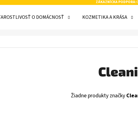
ZÁKAZNÍCKA PODPORA:
TAROSTLIVOSŤ O DOMÁCNOSŤ
KOZMETIKA A KRÁSA
 POTREBUJETE NÁJSŤ?
HĽADAŤ
Cleani
ODPORÚČAME
Žiadne produkty značky
Clea