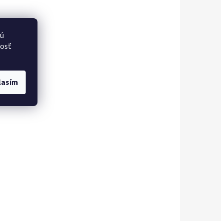
vú
nosť
lasím