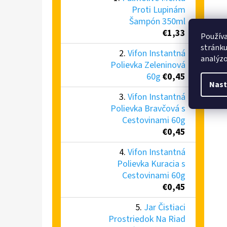
Proti Lupinám
Šampón 350ml
€1,33
Používa
stránku
Vifon Instantná
analýzo
Polievka Zeleninová
60g
€0,45
Nast
Vifon Instantná
Polievka Bravčová s
Cestovinami 60g
€0,45
Vifon Instantná
Polievka Kuracia s
Cestovinami 60g
€0,45
Jar Čistiaci
Prostriedok Na Riad