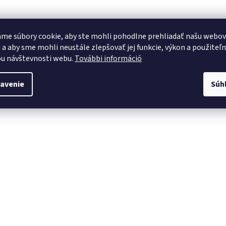
me súbory cookie, aby ste mohli pohodlne prehliadať našu webo
 a aby sme mohli neustále zlepšovať jej funkcie, výkon a použiteľ
u návštevnosti webu.
További információ
avenie
Súh