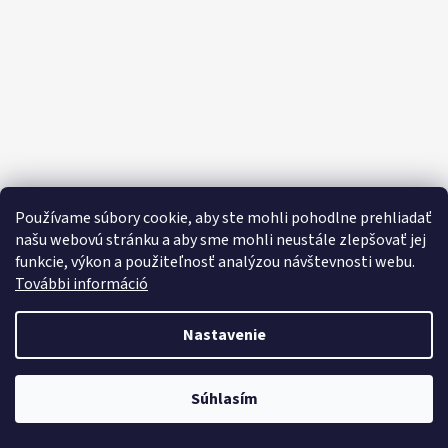
E
E
T
E
N
Á
J
S
Používame súbory cookie, aby ste mohli pohodlne prehliadať
Ť
našu webovú stránku a aby sme mohli neustále zlepšovať jej
funkcie, výkon a použiteľnosť analýzou návštevnosti webu.
?
További információ
Nastavenie
HĽADAŤ
Objavte široký výber domácich potrieb, sladkostí, potravín a čistiacich
Súhlasím
prostriedkov za výhodné ceny každý deň!