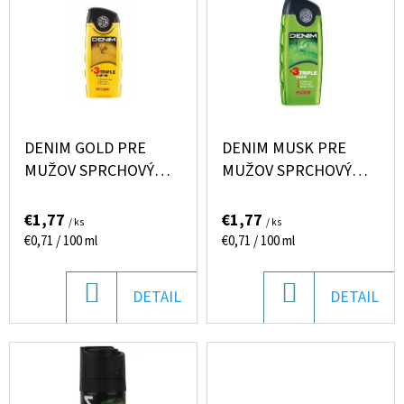
I
E
Ý
E
T
P
P
E
I
R
N
S
O
Á
P
D
DENIM GOLD PRE
DENIM MUSK PRE
J
R
MUŽOV SPRCHOVÝ
MUŽOV SPRCHOVÝ
U
S
GÉL 250ML
GÉL 250ML
O
K
Ť
€1,77
€1,77
/ ks
/ ks
D
T
?
Jednotková
Jednotková
€0,71 / 100 ml
€0,71 / 100 ml
U
cena:
cena:
O
K
V
DO
DO
DETAIL
DETAIL
T
KOŠÍKA
KOŠÍKA
O
HĽADAŤ
V