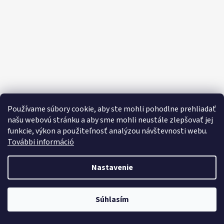
E
E
T
E
N
Á
J
S
Používame súbory cookie, aby ste mohli pohodlne prehliadať
Ť
našu webovú stránku a aby sme mohli neustále zlepšovať jej
funkcie, výkon a použiteľnosť analýzou návštevnosti webu.
?
További információ
Nastavenie
HĽADAŤ
Objavte široký výber domácich potrieb, sladkostí, potravín a čistiacich
Súhlasím
prostriedkov za výhodné ceny každý deň!