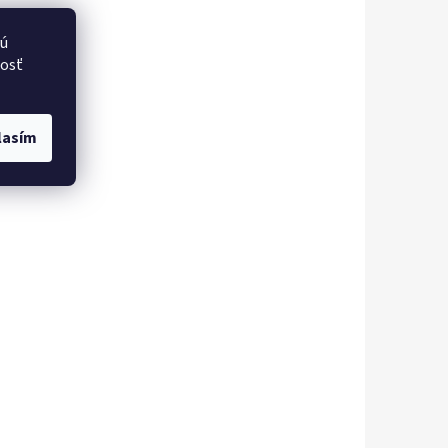
vú
nosť
lasím