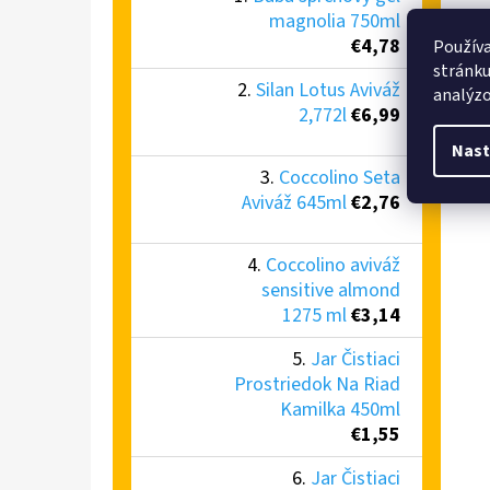
magnolia 750ml
€4,78
Používa
stránku
Silan Lotus Aviváž
analýzo
2,772l
€6,99
Nast
Coccolino Seta
Aviváž 645ml
€2,76
Coccolino aviváž
sensitive almond
1275 ml
€3,14
Jar Čistiaci
Prostriedok Na Riad
Kamilka 450ml
€1,55
Jar Čistiaci