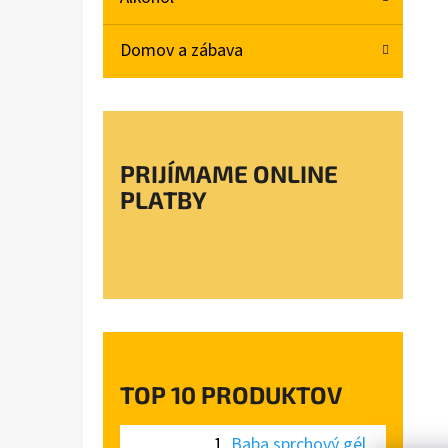
L
Domov a zábava
BABA SPRCHOVÝ GÉL MAGNOLIA 750ML
€4,78
PRIJÍMAME ONLINE
PLATBY
TOP 10 PRODUKTOV
Baba sprchový gél