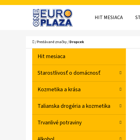
K
Prejsť
O
Späť
Späť
na
HIT MESIACA
S
Š
do
do
obsah
obchodu
obchodu
Í
ČO
Domov
/
Predávané značky
/
Dropcek
K
B
K
Preskočiť
Hit mesiaca
A
O
kategórie
T
Č
Starostlivosť o domácnosť
E
N
G
Kozmetika a krása
Ó
Ý
R
P
Talianska drogéria a kozmetika
I
A
E
Trvanlivé potraviny
N
E
Alkohol