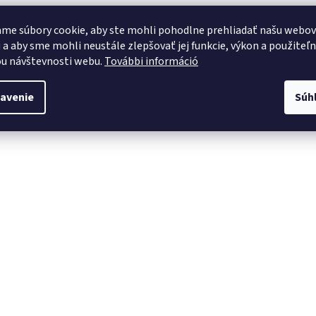
me súbory cookie, aby ste mohli pohodlne prehliadať našu webo
 a aby sme mohli neustále zlepšovať jej funkcie, výkon a použiteľ
u návštevnosti webu.
További információ
avenie
Súh