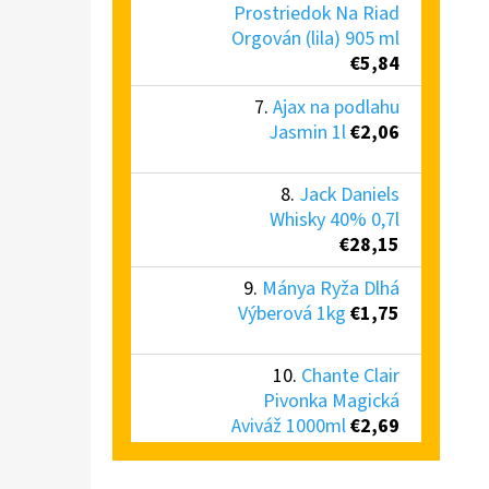
Prostriedok Na Riad
Orgován (lila) 905 ml
€5,84
Ajax na podlahu
Jasmin 1l
€2,06
Jack Daniels
Whisky 40% 0,7l
€28,15
Mánya Ryža Dlhá
Výberová 1kg
€1,75
Chante Clair
Pivonka Magická
Aviváž 1000ml
€2,69