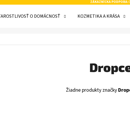
ZÁKAZNÍCKA PODPORA:
TAROSTLIVOSŤ O DOMÁCNOSŤ
KOZMETIKA A KRÁSA
 POTREBUJETE NÁJSŤ?
HĽADAŤ
Dropc
ODPORÚČAME
Žiadne produkty značky
Drop