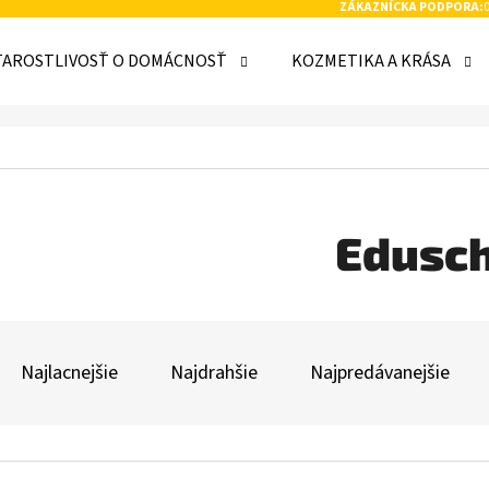
ZÁKAZNÍCKA PODPORA:
TAROSTLIVOSŤ O DOMÁCNOSŤ
KOZMETIKA A KRÁSA
 POTREBUJETE NÁJSŤ?
HĽADAŤ
Edusc
R
ODPORÚČAME
A
Najlacnejšie
Najdrahšie
Najpredávanejšie
D
E
V
N