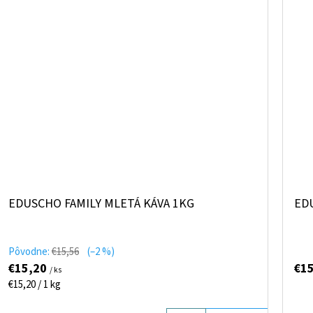
EDUSCHO FAMILY MLETÁ KÁVA 1KG
ED
Pôvodne:
€15,56
(–2 %)
€15,20
€1
/ ks
Jednotková
€15,20 / 1 kg
cena: