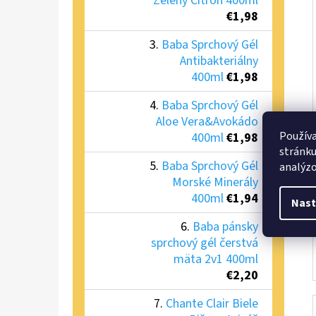
Zelený Citrón 400ml
€1,98
Baba Sprchový Gél
Antibakteriálny
400ml
€1,98
Baba Sprchový Gél
Aloe Vera&Avokádo
Používa
400ml
€1,98
stránku
Baba Sprchový Gél
analýzo
Morské Minerály
400ml
€1,94
Nast
Baba pánsky
sprchový gél čerstvá
mäta 2v1 400ml
€2,20
Chante Clair Biele