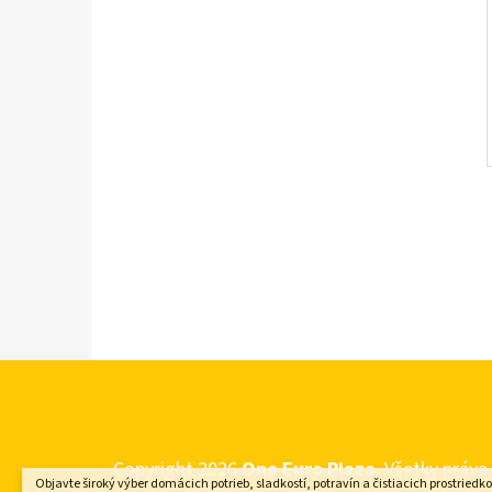
Z
Á
Copyright 2026
One Euro Plaza
. Všetky práv
P
Objavte široký výber domácich potrieb, sladkostí, potravín a čistiacich prostriedk