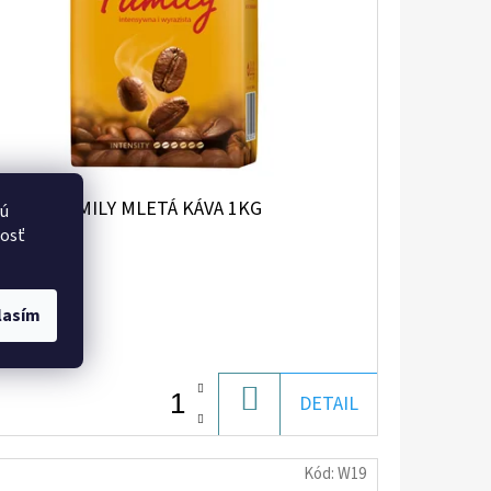
USCHO FAMILY MLETÁ KÁVA 1KG
vú
nosť
5,20
lasím
/ ks
DO
DETAIL
KOŠÍKA
Kód:
W19