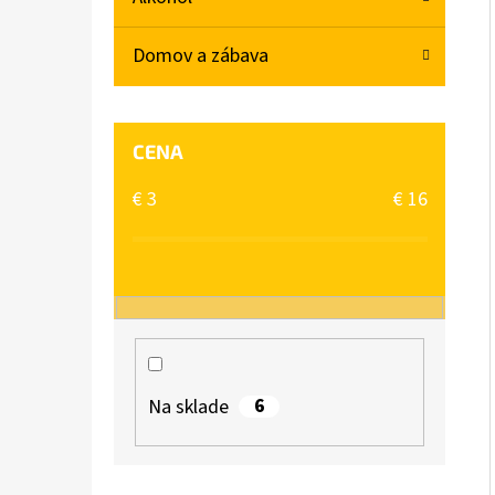
L
Domov a zábava
BABA SPRCHOVÝ GÉL MACARON SLADKÁ
MANDĽA 400ML
€2,06
CENA
€
3
€
16
6
Na sklade