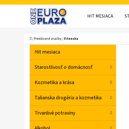
K
Prejsť
O
Späť
Späť
na
HIT MESIACA
S
Š
do
do
obsah
obchodu
obchodu
Í
ČO
Domov
/
Predávané značky
/
Fitneska
K
B
K
Preskočiť
Hit mesiaca
A
O
kategórie
T
Č
Starostlivosť o domácnosť
E
N
G
Kozmetika a krása
Ó
Ý
R
P
Talianska drogéria a kozmetika
I
A
E
Trvanlivé potraviny
N
E
Alkohol