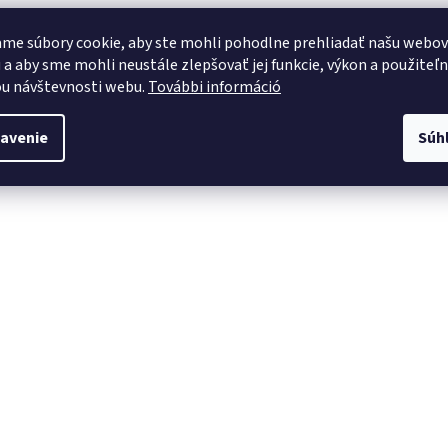
me súbory cookie, aby ste mohli pohodlne prehliadať našu webo
 a aby sme mohli neustále zlepšovať jej funkcie, výkon a použiteľ
u návštevnosti webu.
További információ
avenie
Súh