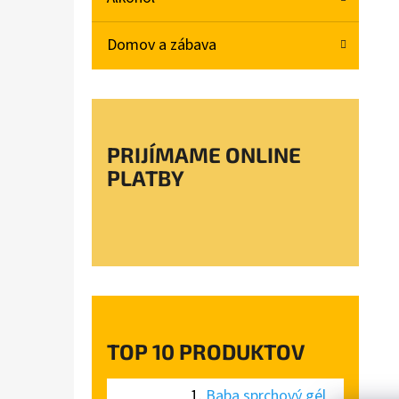
L
Domov a zábava
BABA SPRCHOVÝ GÉL MAGNOLIA 750ML
€4,78
PRIJÍMAME ONLINE
PLATBY
TOP 10 PRODUKTOV
Baba sprchový gél