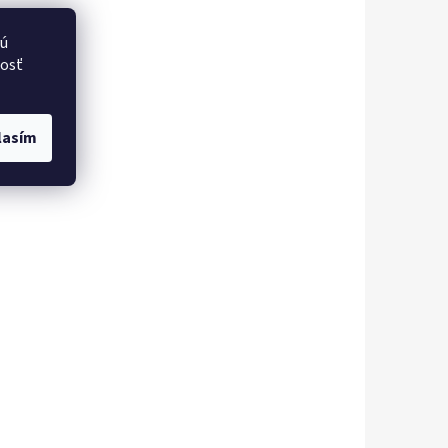
vú
nosť
lasím