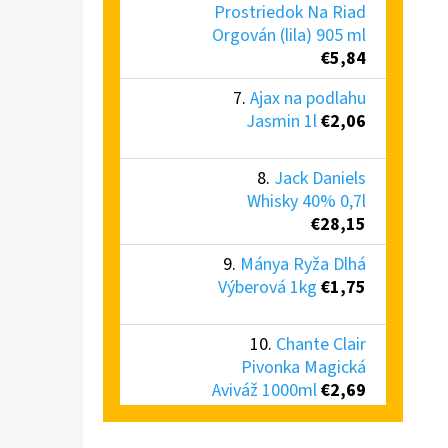
Prostriedok Na Riad
Orgován (lila) 905 ml
€5,84
Ajax na podlahu
Jasmin 1l
€2,06
Jack Daniels
Whisky 40% 0,7l
€28,15
Mánya Ryža Dlhá
Výberová 1kg
€1,75
Chante Clair
Pivonka Magická
Aviváž 1000ml
€2,69