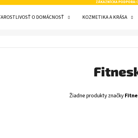
ZÁKAZNÍCKA PODPORA:
TAROSTLIVOSŤ O DOMÁCNOSŤ
KOZMETIKA A KRÁSA
 POTREBUJETE NÁJSŤ?
HĽADAŤ
Fitnes
ODPORÚČAME
Žiadne produkty značky
Fitn