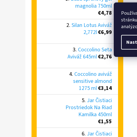
magnolia 750ml
€4,78
Používa
stránku
Silan Lotus Aviváž
analýzo
2,772l
€6,99
Nast
Coccolino Seta
Aviváž 645ml
€2,76
Coccolino aviváž
sensitive almond
1275 ml
€3,14
Jar Čistiaci
Prostriedok Na Riad
Kamilka 450ml
€1,55
Jar Čistiaci