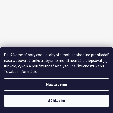
E
E
T
E
N
Á
J
S
Používame súbory cookie, aby ste mohli pohodlne prehliadať
Ť
našu webovú stránku a aby sme mohli neustále zlepšovať jej
funkcie, výkon a použiteľnosť analýzou návštevnosti webu.
?
További információ
Nastavenie
HĽADAŤ
Objavte široký výber domácich potrieb, sladkostí, potravín a čistiacich
Súhlasím
prostriedkov za výhodné ceny každý deň!