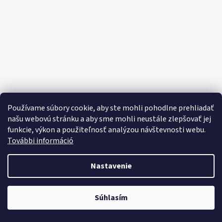
E
E
T
E
N
Á
J
S
Používame súbory cookie, aby ste mohli pohodlne prehliadať
Ť
našu webovú stránku a aby sme mohli neustále zlepšovať jej
funkcie, výkon a použiteľnosť analýzou návštevnosti webu.
?
További információ
Nastavenie
HĽADAŤ
Objavte široký výber domácich potrieb, sladkostí, potravín a čistiacich
Súhlasím
prostriedkov za výhodné ceny každý deň!