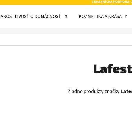
ZÁKAZNÍCKA PODPORA:
TAROSTLIVOSŤ O DOMÁCNOSŤ
KOZMETIKA A KRÁSA
 POTREBUJETE NÁJSŤ?
HĽADAŤ
Lafes
ODPORÚČAME
Žiadne produkty značky
Lafe