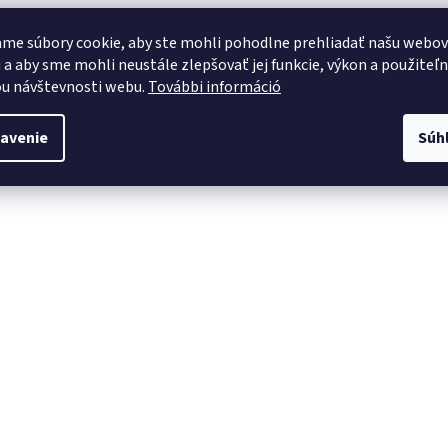
me súbory cookie, aby ste mohli pohodlne prehliadať našu webo
 a aby sme mohli neustále zlepšovať jej funkcie, výkon a použiteľ
u návštevnosti webu.
További információ
avenie
Súh