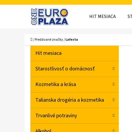
K
Prejsť
O
Späť
Späť
na
HIT MESIACA
S
Š
do
do
obsah
obchodu
obchodu
Í
ČO
Domov
/
Predávané značky
/
Lafesta
K
B
K
Preskočiť
Hit mesiaca
A
O
kategórie
T
Č
Starostlivosť o domácnosť
E
N
G
Kozmetika a krása
Ó
Ý
R
P
Talianska drogéria a kozmetika
I
A
E
Trvanlivé potraviny
N
E
Alkohol