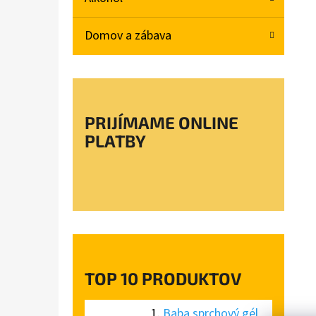
L
Domov a zábava
BABA SPRCHOVÝ GÉL MAGNOLIA 750ML
€4,78
PRIJÍMAME ONLINE
PLATBY
TOP 10 PRODUKTOV
Baba sprchový gél