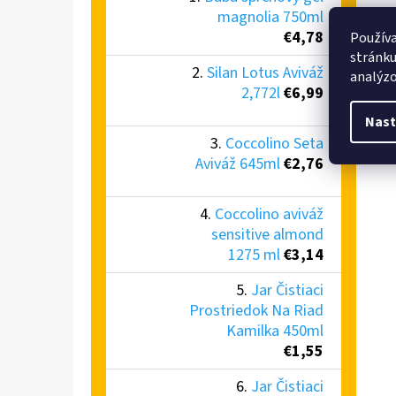
magnolia 750ml
€4,78
Používa
stránku
Silan Lotus Aviváž
analýzo
2,772l
€6,99
Nast
Coccolino Seta
Aviváž 645ml
€2,76
Coccolino aviváž
sensitive almond
1275 ml
€3,14
Jar Čistiaci
Prostriedok Na Riad
Kamilka 450ml
€1,55
Jar Čistiaci