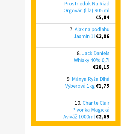
Prostriedok Na Riad
Orgován (lila) 905 ml
€5,84
Ajax na podlahu
Jasmin 1l
€2,06
Jack Daniels
Whisky 40% 0,7l
€28,15
Mánya Ryža Dlhá
Výberová 1kg
€1,75
Chante Clair
Pivonka Magická
Aviváž 1000ml
€2,69