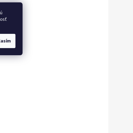
vú
nosť
lasím