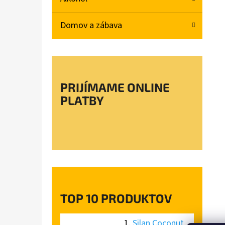
L
Domov a zábava
SILAN COCONUT WATER AVIVÁŽ 770ML
€2,47
PRIJÍMAME ONLINE
PLATBY
TOP 10 PRODUKTOV
Silan Coconut