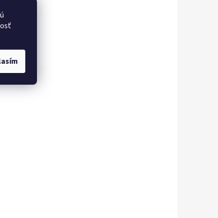
vú
nosť
lasím