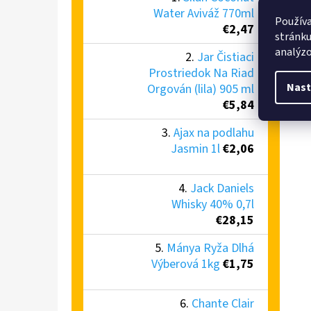
Water Aviváž 770ml
Používa
€2,47
stránku
analýzo
Jar Čistiaci
Prostriedok Na Riad
Nast
Orgován (lila) 905 ml
€5,84
Ajax na podlahu
Jasmin 1l
€2,06
Jack Daniels
Whisky 40% 0,7l
€28,15
Mánya Ryža Dlhá
Výberová 1kg
€1,75
Chante Clair