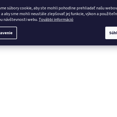
me súbory cookie, aby ste mohli pohodlne prehliadať našu webo
 a aby sme mohli neustále zlepšovať jej funkcie, výkon a použiteľ
u návštevnosti webu.
További információ
avenie
Súh