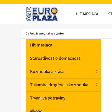
K
Prejsť
O
Späť
Späť
na
HIT MESIACA
S
Š
do
do
obsah
obchodu
obchodu
Í
ČO
Domov
/
Predávané značky
/
Larion
K
B
K
Preskočiť
Hit mesiaca
A
O
kategórie
T
Č
Starostlivosť o domácnosť
E
N
G
Kozmetika a krása
Ó
Ý
R
P
Talianska drogéria a kozmetika
I
A
E
Trvanlivé potraviny
N
E
Alkohol