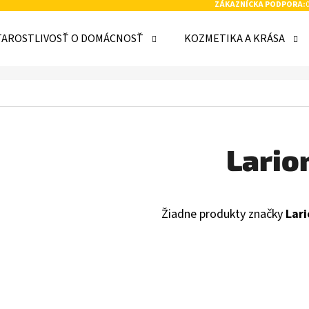
ZÁKAZNÍCKA PODPORA:
TAROSTLIVOSŤ O DOMÁCNOSŤ
KOZMETIKA A KRÁSA
 POTREBUJETE NÁJSŤ?
HĽADAŤ
Lario
ODPORÚČAME
Žiadne produkty značky
Lari