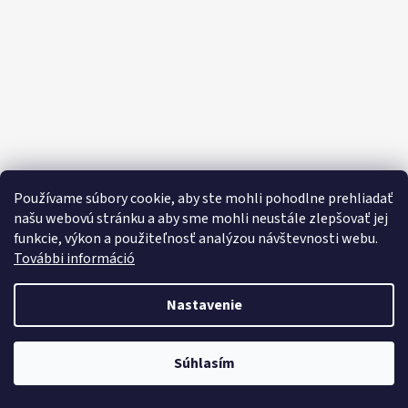
E
E
T
E
N
Á
J
S
Používame súbory cookie, aby ste mohli pohodlne prehliadať
Ť
našu webovú stránku a aby sme mohli neustále zlepšovať jej
funkcie, výkon a použiteľnosť analýzou návštevnosti webu.
?
További információ
Nastavenie
HĽADAŤ
Objavte široký výber domácich potrieb, sladkostí, potravín a čistiacich
Súhlasím
prostriedkov za výhodné ceny každý deň!