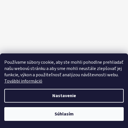
E
E
T
E
N
Á
J
S
Používame súbory cookie, aby ste mohli pohodlne prehliadať
Ť
našu webovú stránku a aby sme mohli neustále zlepšovať jej
funkcie, výkon a použiteľnosť analýzou návštevnosti webu.
?
További információ
Nastavenie
HĽADAŤ
Objavte široký výber domácich potrieb, sladkostí, potravín a čistiacich
Súhlasím
prostriedkov za výhodné ceny každý deň!