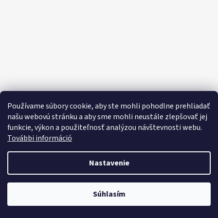
E
E
T
E
N
Á
J
S
Používame súbory cookie, aby ste mohli pohodlne prehliadať
Ť
našu webovú stránku a aby sme mohli neustále zlepšovať jej
funkcie, výkon a použiteľnosť analýzou návštevnosti webu.
?
További információ
Nastavenie
HĽADAŤ
Objavte široký výber domácich potrieb, sladkostí, potravín a čistiacich
Súhlasím
prostriedkov za výhodné ceny každý deň!