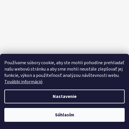
E
E
T
E
N
Á
J
S
Používame súbory cookie, aby ste mohli pohodlne prehliadať
Ť
našu webovú stránku a aby sme mohli neustále zlepšovať jej
funkcie, výkon a použiteľnosť analýzou návštevnosti webu.
?
További információ
Nastavenie
HĽADAŤ
Objavte široký výber domácich potrieb, sladkostí, potravín a čistiacich
Súhlasím
prostriedkov za výhodné ceny každý deň!