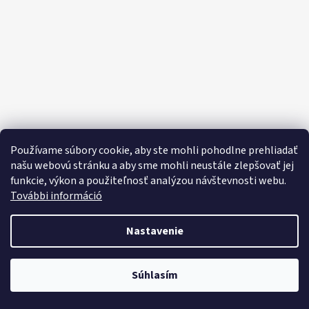
E
E
T
E
N
Á
J
S
Používame súbory cookie, aby ste mohli pohodlne prehliadať
Ť
našu webovú stránku a aby sme mohli neustále zlepšovať jej
funkcie, výkon a použiteľnosť analýzou návštevnosti webu.
?
További információ
Nastavenie
HĽADAŤ
Objavte široký výber domácich potrieb, sladkostí, potravín a čistiacich
Súhlasím
prostriedkov za výhodné ceny každý deň!