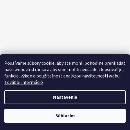
E
E
T
E
N
Á
J
S
Používame súbory cookie, aby ste mohli pohodlne prehliadať
Ť
našu webovú stránku a aby sme mohli neustále zlepšovať jej
funkcie, výkon a použiteľnosť analýzou návštevnosti webu.
?
További információ
Nastavenie
HĽADAŤ
Objavte široký výber domácich potrieb, sladkostí, potravín a čistiacich
Súhlasím
prostriedkov za výhodné ceny každý deň!