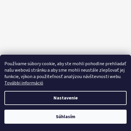
E
E
T
E
N
Á
J
S
Používame súbory cookie, aby ste mohli pohodlne prehliadať
Ť
našu webovú stránku a aby sme mohli neustále zlepšovať jej
funkcie, výkon a použiteľnosť analýzou návštevnosti webu.
?
További információ
Nastavenie
HĽADAŤ
Objavte široký výber domácich potrieb, sladkostí, potravín a čistiacich
Súhlasím
prostriedkov za výhodné ceny každý deň!