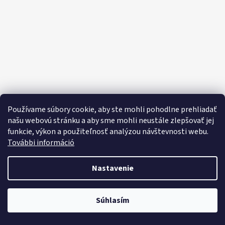
E
E
T
E
N
Á
J
S
Používame súbory cookie, aby ste mohli pohodlne prehliadať
Ť
našu webovú stránku a aby sme mohli neustále zlepšovať jej
funkcie, výkon a použiteľnosť analýzou návštevnosti webu.
?
További információ
Nastavenie
HĽADAŤ
Objavte široký výber domácich potrieb, sladkostí, potravín a čistiacich
Súhlasím
prostriedkov za výhodné ceny každý deň!