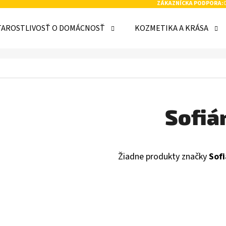
ZÁKAZNÍCKA PODPORA:
TAROSTLIVOSŤ O DOMÁCNOSŤ
KOZMETIKA A KRÁSA
 POTREBUJETE NÁJSŤ?
HĽADAŤ
Sofiá
ODPORÚČAME
Žiadne produkty značky
Sof