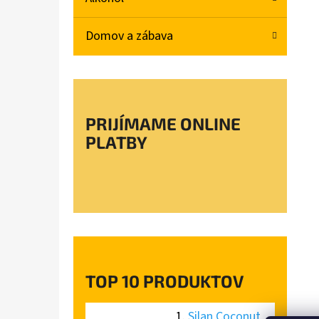
L
Domov a zábava
SILAN COCONUT WATER AVIVÁŽ 770ML
€2,47
PRIJÍMAME ONLINE
PLATBY
TOP 10 PRODUKTOV
Silan Coconut