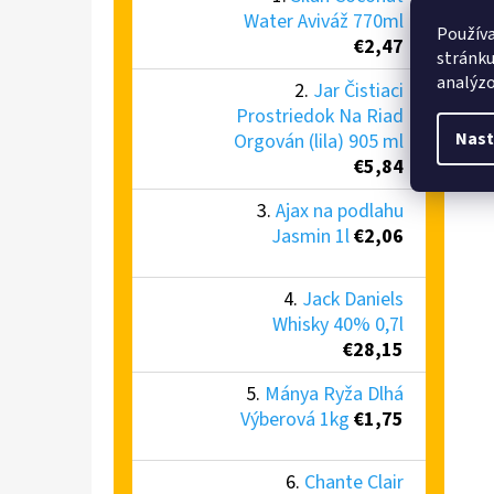
Water Aviváž 770ml
Používa
€2,47
stránku
analýzo
Jar Čistiaci
Prostriedok Na Riad
Nast
Orgován (lila) 905 ml
€5,84
Ajax na podlahu
Jasmin 1l
€2,06
Jack Daniels
Whisky 40% 0,7l
€28,15
Mánya Ryža Dlhá
Výberová 1kg
€1,75
Chante Clair