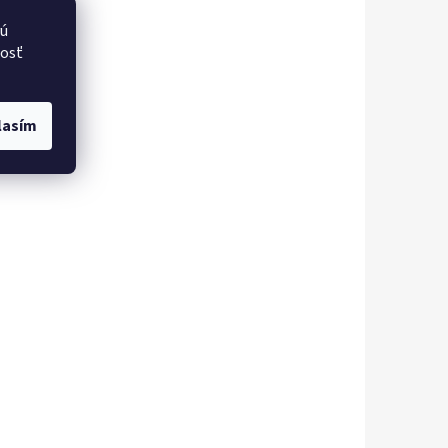
vú
nosť
lasím