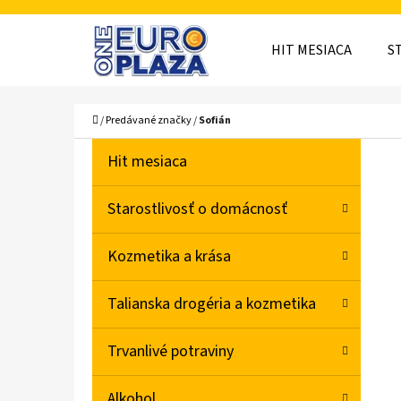
K
Prejsť
O
Späť
Späť
na
HIT MESIACA
S
Š
do
do
obsah
obchodu
obchodu
Í
ČO
Domov
/
Predávané značky
/
Sofián
K
B
K
Preskočiť
Hit mesiaca
A
O
kategórie
T
Č
Starostlivosť o domácnosť
E
N
G
Kozmetika a krása
Ó
Ý
R
P
Talianska drogéria a kozmetika
I
A
E
Trvanlivé potraviny
N
E
Alkohol