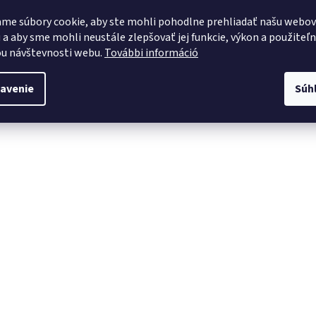
me súbory cookie, aby ste mohli pohodlne prehliadať našu webo
 a aby sme mohli neustále zlepšovať jej funkcie, výkon a použiteľ
u návštevnosti webu.
További információ
avenie
Súh