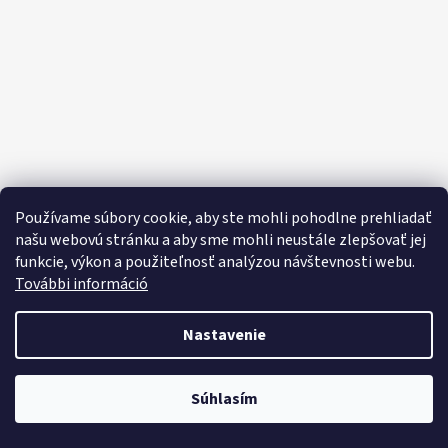
E
E
T
E
N
Á
J
S
Používame súbory cookie, aby ste mohli pohodlne prehliadať
Ť
našu webovú stránku a aby sme mohli neustále zlepšovať jej
funkcie, výkon a použiteľnosť analýzou návštevnosti webu.
?
További információ
Nastavenie
HĽADAŤ
Objavte široký výber domácich potrieb, sladkostí, potravín a čistiacich
Súhlasím
prostriedkov za výhodné ceny každý deň!