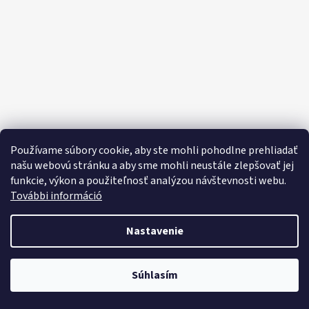
E
E
T
E
N
Á
J
S
Používame súbory cookie, aby ste mohli pohodlne prehliadať
Ť
našu webovú stránku a aby sme mohli neustále zlepšovať jej
funkcie, výkon a použiteľnosť analýzou návštevnosti webu.
?
További információ
Nastavenie
HĽADAŤ
Objavte široký výber domácich potrieb, sladkostí, potravín a čistiacich
Súhlasím
prostriedkov za výhodné ceny každý deň!