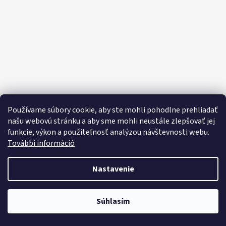
E
E
T
E
N
Á
J
S
Používame súbory cookie, aby ste mohli pohodlne prehliadať
Ť
našu webovú stránku a aby sme mohli neustále zlepšovať jej
funkcie, výkon a použiteľnosť analýzou návštevnosti webu.
?
További információ
Nastavenie
HĽADAŤ
Objavte široký výber domácich potrieb, sladkostí, potravín a čistiacich
Súhlasím
prostriedkov za výhodné ceny každý deň!