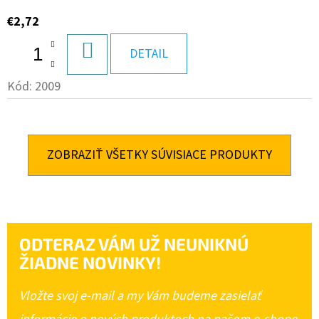
€2,72
DO
DETAIL
KOŠÍKA
Kód:
2009
ZOBRAZIŤ VŠETKY SÚVISIACE PRODUKTY
ODTERAZ VÁM UŽ NEUNIKNÚ
ŽIADNE NOVINKY!
Vložte svoj e-mail a my Vám budeme zasielať