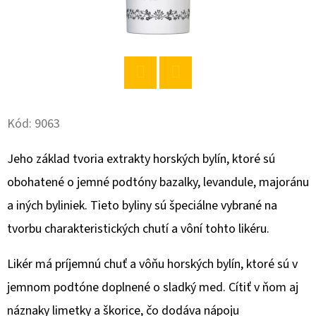
O
D
P
O
Twitter
Facebook
R
Ú
Kód:
9063
Č
Jeho základ tvoria extrakty horských bylín, ktoré sú
A
M
obohatené o jemné podtóny bazalky, levandule, majoránu
E
a iných byliniek. Tieto byliny sú špeciálne vybrané na
tvorbu charakteristických chutí a vôní tohto likéru.
CHANTE
CLAIR
Likér má príjemnú chuť a vôňu horských bylín, ktoré sú v
BIELE
PIŽMO
jemnom podtóne doplnené o sladký med. Cítiť v ňom aj
AVIVÁŽ
1400ML
náznaky limetky a škorice, čo dodáva nápoju