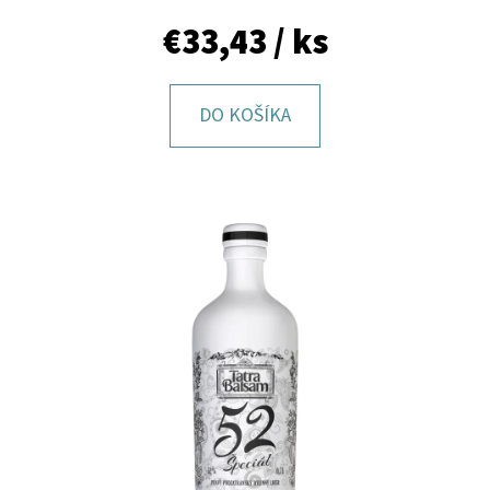
E
€33,43
/ ks
T
E
N
DO KOŠÍKA
Á
J
S
Ť
?
HĽADAŤ