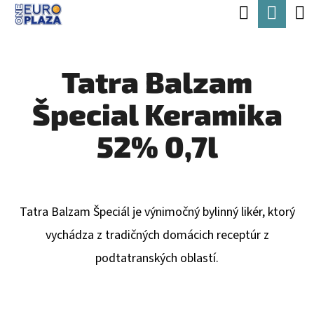
K
Hľadať
Nák
Prejsť
O
Späť
Späť
na
koší
Š
obsah
Tatra Balzam
Í
Č
K
Špecial Keramika
O
P
52% 0,7l
O
T
R
Tatra Balzam Špeciál je výnimočný bylinný likér, ktorý
E
vychádza z tradičných domácich receptúr z
B
podtatranských oblastí.
U
J