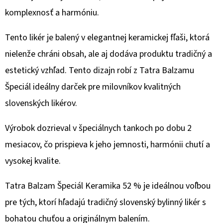
€3,68
komplexnosť a harmóniu.
Pôvodne:
€4,34
Tento likér je balený v elegantnej keramickej fľaši, ktorá
nielenže chráni obsah, ale aj dodáva produktu tradičný a
estetický vzhľad. Tento dizajn robí z Tatra Balzamu
Špeciál ideálny darček pre milovníkov kvalitných
slovenských likérov.
Výrobok dozrieval v špeciálnych tankoch po dobu 2
mesiacov, čo prispieva k jeho jemnosti, harmónii chutí a
vysokej kvalite.
Tatra Balzam Špeciál Keramika 52 % je ideálnou voľbou
pre tých, ktorí hľadajú tradičný slovenský bylinný likér s
bohatou chuťou a originálnym balením.