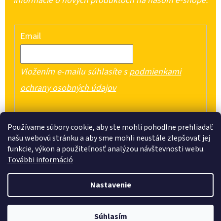
informácie o nových produktoch na našom e-shope.
Email
Vložením e-mailu súhlasíte s
podmienkami
ochrany osobných údajov
PRIHLÁSIŤ SA
Používame súbory cookie, aby ste mohli pohodlne prehliadať
našu webovú stránku a aby sme mohli neustále zlepšovať jej
funkcie, výkon a použiteľnosť analýzou návštevnosti webu.
További információ
Z
Nastavenie
Á
Vytvoril Shoptet
P
Copyright 2026
One Euro Plaza
. Všetky práva vyhradené.
Objavte široký výber domácich potrieb, sladkostí, potravín a čistiacich
Súhlasím