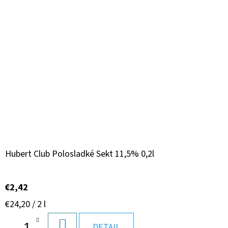
Hubert Club Polosladké Sekt 11,5% 0,2l
€2,42
Jednotková
€24,20 / 2 l
cena:
DO
DETAIL