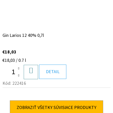
Gin Larios 12 40% 0,7l
€18,03
Jednotková
€18,03 / 0.7 l
cena:
DO
DETAIL
KOŠÍKA
Kód:
222416
ZOBRAZIŤ VŠETKY SÚVISIACE PRODUKTY