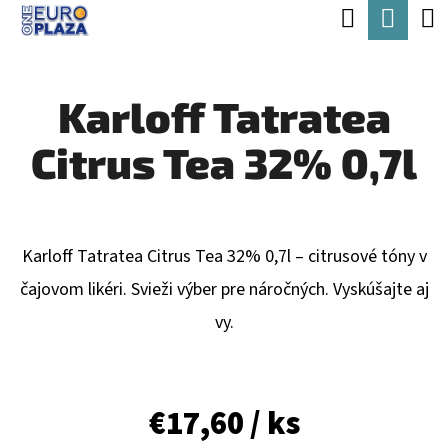
K
Hľadať
Nák
Prejsť
O
Späť
Späť
na
koší
Š
obsah
Karloff Tatratea
Í
Č
K
Citrus Tea 32% 0,7l
O
P
O
T
Karloff Tatratea Citrus Tea 32% 0,7l – citrusové tóny v
R
čajovom likéri. Svieži výber pre náročných. Vyskúšajte aj
E
vy.
B
U
€17,60
/ ks
J