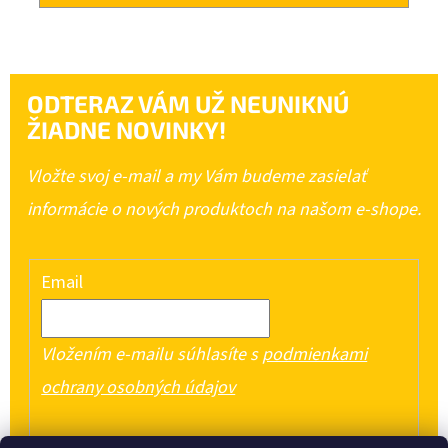
ODTERAZ VÁM UŽ NEUNIKNÚ
ŽIADNE NOVINKY!
Vložte svoj e-mail a my Vám budeme zasielať
informácie o nových produktoch na našom e-shope.
Email
Vložením e-mailu súhlasíte s
podmienkami
ochrany osobných údajov