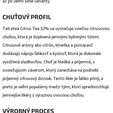
až po veľmi silné varianty.
€1,33
Pôvodne:
€1,57
CHUŤOVÝ PROFIL
Tatratea Citrus Tea 32% sa vyznačuje sviežou citrusovou
chuťou, ktorá je doplnená jemnými bylinnými tónmi.
Citrusové arómy ako citrón, limetka a pomaranč
dodávajú nápoju ľahkosť a kyslosť, ktorá je dokonale
vyvážená sladkosťou. Chuť je hladká a príjemná, s
osviežujúcim záverom, ktorý zanecháva na podnebí
príjemný citrusový dozvuk. Tento likér je ľahko pitný, a
preto je veľmi populárny medzi tými, ktorí uprednostňujú
jemnejšie likéry s výraznou ovocnou chuťou.
VÝROBNÝ PROCES