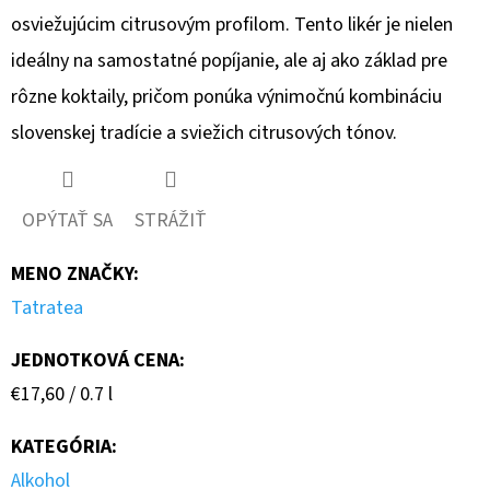
osviežujúcim citrusovým profilom. Tento likér je nielen
ideálny na samostatné popíjanie, ale aj ako základ pre
rôzne koktaily, pričom ponúka výnimočnú kombináciu
slovenskej tradície a sviežich citrusových tónov.
OPÝTAŤ SA
STRÁŽIŤ
MENO ZNAČKY
:
Tatratea
JEDNOTKOVÁ CENA:
Jednotková
€17,60 / 0.7 l
cena:
KATEGÓRIA
:
Alkohol