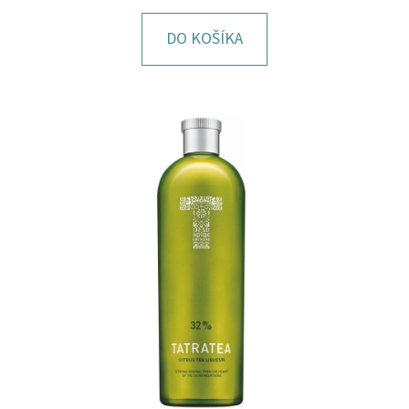
E
T
DO KOŠÍKA
E
N
Á
J
S
Ť
?
HĽADAŤ