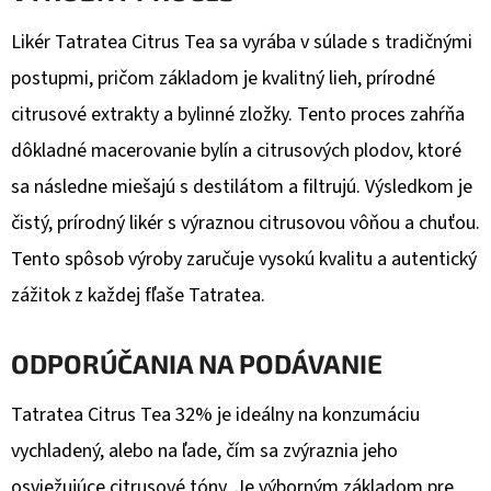
Likér Tatratea Citrus Tea sa vyrába v súlade s tradičnými
postupmi, pričom základom je kvalitný lieh, prírodné
citrusové extrakty a bylinné zložky. Tento proces zahŕňa
dôkladné macerovanie bylín a citrusových plodov, ktoré
sa následne miešajú s destilátom a filtrujú. Výsledkom je
čistý, prírodný likér s výraznou citrusovou vôňou a chuťou.
Tento spôsob výroby zaručuje vysokú kvalitu a autentický
zážitok z každej fľaše Tatratea.
ODPORÚČANIA NA PODÁVANIE
Tatratea Citrus Tea 32% je ideálny na konzumáciu
vychladený, alebo na ľade, čím sa zvýraznia jeho
osviežujúce citrusové tóny. Je výborným základom pre