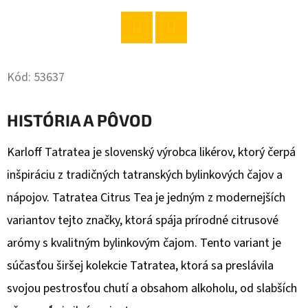
O
D
Twitter
Facebook
P
Kód:
53637
O
R
HISTÓRIA A PÔVOD
Ú
Č
Karloff Tatratea je slovenský výrobca likérov, ktorý čerpá
A
M
inšpiráciu z tradičných tatranských bylinkových čajov a
E
nápojov. Tatratea Citrus Tea je jedným z modernejších
variantov tejto značky, ktorá spája prírodné citrusové
PALMOLIVE
arómy s kvalitným bylinkovým čajom. Tento variant je
LONG
súčasťou širšej kolekcie Tatratea, ktorá sa preslávila
&
SHINE
svojou pestrosťou chutí a obsahom alkoholu, od slabších
ŠAMPÓN
350ML