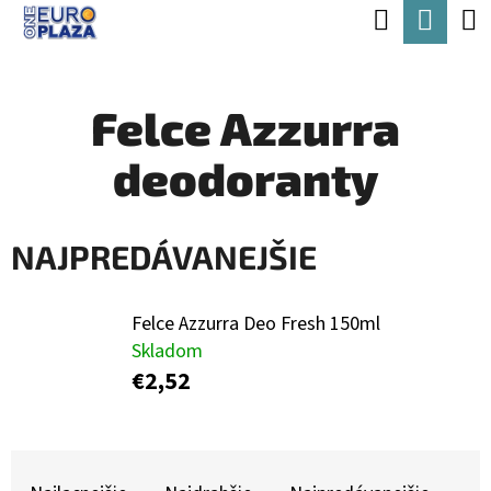
K
Hľadať
Nák
Prejsť
O
Späť
Späť
na
koší
Š
obsah
Felce Azzurra
Í
Č
K
deodoranty
O
P
O
NAJPREDÁVANEJŠIE
T
R
Felce Azzurra Deo Fresh 150ml
E
Skladom
€2,52
B
U
J
R