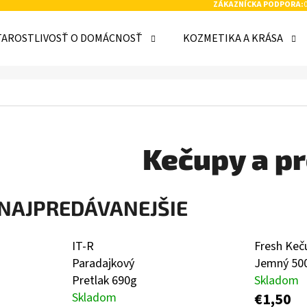
ZÁKAZNÍCKA PODPORA:
TAROSTLIVOSŤ O DOMÁCNOSŤ
KOZMETIKA A KRÁSA
 POTREBUJETE NÁJSŤ?
HĽADAŤ
Kečupy a p
NAJPREDÁVANEJŠIE
ODPORÚČAME
IT-R
Fresh Keč
Paradajkový
Jemný 50
Pretlak 690g
Skladom
€1,50
Skladom