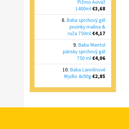
Pižmo Aviváž
1400ml
€3,68
Baba sprchový gél
pusinky malina &
ruža 750ml
€4,17
Baba Mentol
pánsky sprchový gél
750 ml
€4,06
Baba Lanolínové
Mydlo 4x90g
€2,85
Z