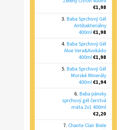
Zelený Citrón 400ml
€1,98
Baba Sprchový Gél
Antibakteriálny
400ml
€1,98
Baba Sprchový Gél
Aloe Vera&Avokádo
400ml
€1,98
Baba Sprchový Gél
Morské Minerály
400ml
€1,94
Baba pánsky
sprchový gél čerstvá
mäta 2v1 400ml
€2,20
Chante Clair Biele