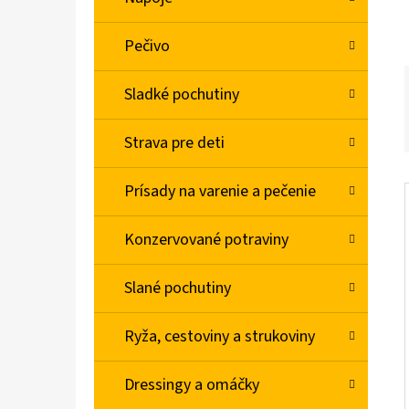
L
Pečivo
BABA SPRCHOVÝ GÉL MACARON SLADKÁ
MANDĽA 400ML
Sladké pochutiny
€2,06
Strava pre deti
Prísady na varenie a pečenie
Konzervované potraviny
Slané pochutiny
Ryža, cestoviny a strukoviny
Dressingy a omáčky