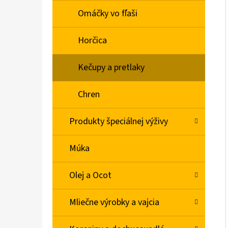
Omáčky vo fľaši
Horčica
Kečupy a pretlaky
Chren
Produkty špeciálnej výživy
Múka
Olej a Ocot
Mliečne výrobky a vajcia