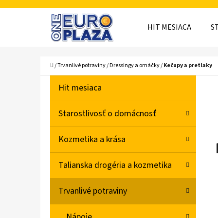
K
Prejsť
O
Späť
Späť
na
HIT MESIACA
S
Š
do
do
obsah
obchodu
obchodu
Í
ČO
Domov
/
Trvanlivé potraviny
/
Dressingy a omáčky
/
Kečupy a pretlaky
K
B
K
Preskočiť
Hit mesiaca
A
O
kategórie
T
Č
Starostlivosť o domácnosť
E
N
G
Kozmetika a krása
Ó
Ý
R
P
Talianska drogéria a kozmetika
I
A
E
Trvanlivé potraviny
N
E
Nápoje