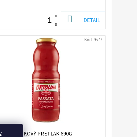
DO
DETAIL
KOŠÍKA
Kód:
9577
-R PARADAJKOVÝ PRETLAK 690G
vú