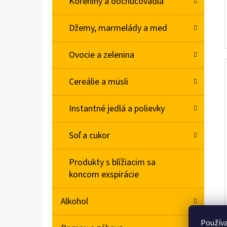
Koreniny a dochucovadlá
Džemy, marmelády a med
Ovocie a zelenina
Cereálie a müsli
Instantné jedlá a polievky
Soľ a cukor
Produkty s blížiacim sa
koncom exspirácie
Alkohol
Používa