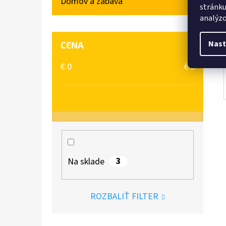
Domov a zábava
stránku
analýzo
Nast
CENA
€
0
€
3
3
Na sklade
ROZBALIŤ FILTER